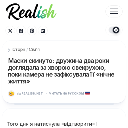
Перейти
до
вмісту
у
Історії
/
Сім'я
Маски скинуто: дружина два роки
доглядала за хворою свекрухою,
поки камера не зафіксувала її «нічне
життя»
від
REALISH.NET
·
ЧИТАТЬ НА РУССКОМ
Того дня я натиснула «відтворити» і