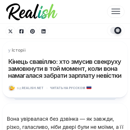
Перейти
до
вмісту
у
Історії
Кінець свавіллю: хто змусив свекруху
замовкнути в той момент, коли вона
намагалася забрати зарплату невістки
від
REALISH.NET
·
ЧИТАТЬ НА РУССКОМ
Вона увірвалася без дзвінка — як завжди,
різко, галасливо, ніби двері були не моїми, а її