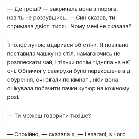
— Де гроші? — закричала вона з порога,
навіть не роззувшись. — Син сказав, ти
отримала двісті тисяч. Чому мені не сказала?
Її голос луною вдарився об стіни. Я повільно
поставила чашку на стіл, намагаючись не
розплескати чай, і тільки потім підняла на неї
очі. Обличчя у свекрухи було перекошене від
обурення, очі бігали по кімнаті, ніби вона
очікувала побачити пачки купюр на кожному
розі.
— Ти можеш говорити тихіше?
— Спокійно, — сказала я, — і взагалі, з чого