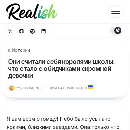
Перейти
к
содержанию
в
Истории
Они считали себя королями школы:
что стало с обидчиками скромной
девочки
от
REALISH.NET
·
ЧИТАТИ УКРАЇНСЬКОЮ
Я вам всем отомщу! Небо было усыпано
яркими, близкими звездами. Она только что