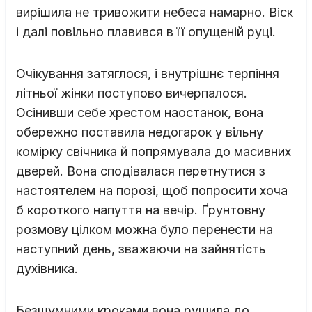
вирішила не тривожити небеса намарно. Віск
і далі повільно плавився в її опущеній руці.
Очікування затяглося, і внутрішнє терпіння
літньої жінки поступово вичерпалося.
Осінивши себе хрестом наостанок, вона
обережно поставила недогарок у вільну
комірку свічника й попрямувала до масивних
дверей. Вона сподівалася перетнутися з
настоятелем на порозі, щоб попросити хоча
б короткого напуття на вечір. Ґрунтовну
розмову цілком можна було перенести на
наступний день, зважаючи на зайнятість
духівника.
Безшумними кроками вона рушила до