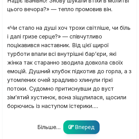
Надіє Іванівно! Знову шукали втіхи в молитві
цього вечора?» — тепло промовив він.
«Чи стало на душі хоч трохи світліше, чи біль
і далі гризе серце?» — співчутливо
поцікавився наставник. Від цієї щирої
турботи впали всі внутрішні бар’єри, які
жінка так старанно зводила довкола своїх
емоцій. Душний клубок підкотив до горла, а з
утомлених очей зрадливо хлинули гіркі
потоки. Судомно притиснувши до вуст
зім’ятий хустинок, вона зіщулилася, щосили
борючись із наступом істерики….
Більше...
Вперед