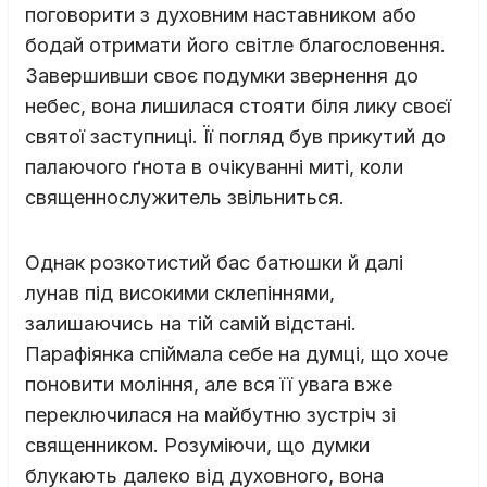
поговорити з духовним наставником або
бодай отримати його світле благословення.
Завершивши своє подумки звернення до
небес, вона лишилася стояти біля лику своєї
святої заступниці. Її погляд був прикутий до
палаючого ґнота в очікуванні миті, коли
священнослужитель звільниться.
Однак розкотистий бас батюшки й далі
лунав під високими склепіннями,
залишаючись на тій самій відстані.
Парафіянка спіймала себе на думці, що хоче
поновити моління, але вся її увага вже
переключилася на майбутню зустріч зі
священником. Розуміючи, що думки
блукають далеко від духовного, вона