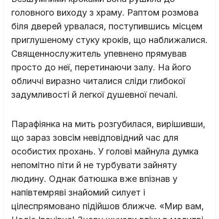
головного виходу з храму. Раптом розмова
біля дверей урвалася, поступившись місцем
приглушеному стуку кроків, що наближалися.
Священнослужитель упевнено прямував
просто до неї, перетинаючи залу. На його
обличчі виразно читалися сліди глибокої
задумливості й легкої душевної печалі.
Парафіянка на мить розгубилася, вирішивши,
що зараз зовсім невідповідний час для
особистих прохань. У голові майнула думка
непомітно піти й не турбувати зайняту
людину. Однак батюшка вже впізнав у
напівтемряві знайомий силует і
цілеспрямовано підійшов ближче. «Мир вам,