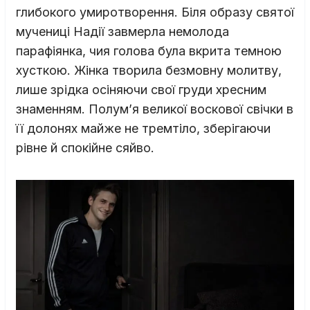
глибокого умиротворення. Біля образу святої
мучениці Надії завмерла немолода
парафіянка, чия голова була вкрита темною
хусткою. Жінка творила безмовну молитву,
лише зрідка осіняючи свої груди хресним
знаменням. Полум’я великої воскової свічки в
її долонях майже не тремтіло, зберігаючи
рівне й спокійне сяйво.