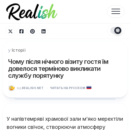
Перейти
до
вмісту
у
Історії
Чому після нічного візиту гостя їм
довелося терміново викликати
службу порятунку
від
REALISH.NET
·
ЧИТАТЬ НА РУССКОМ
У напівтемряві храмової зали м’яко мерехтіли
вогники свічок, створюючи атмосферу