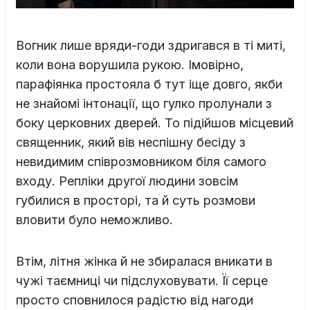
Вогник лише вряди-годи здригався в ті миті,
коли вона ворушила рукою. Імовірно,
парафіянка простояла б тут іще довго, якби
не знайомі інтонації, що гулко пролунали з
боку церковних дверей. То підійшов місцевий
священник, який вів неспішну бесіду з
невидимим співрозмовником біля самого
входу. Репліки другої людини зовсім
губилися в просторі, та й суть розмови
вловити було неможливо.
Втім, літня жінка й не збиралася вникати в
чужі таємниці чи підслуховувати. Її серце
просто сповнилося радістю від нагоди