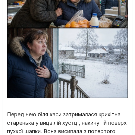
Перед нею біля каси затрималася крихітна
старенька у вицвілій хустці, накинутій поверх
пухкої шапки. Вона висипала з потертого