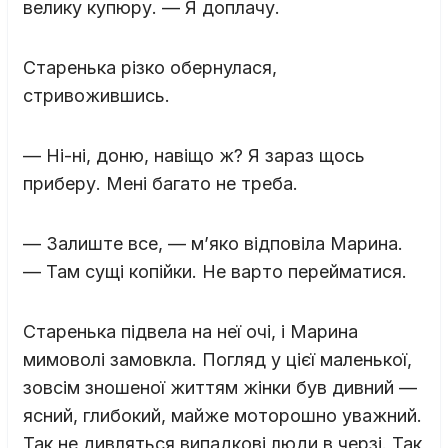
велику купюру. — Я доплачу.
Старенька різко обернулася,
стривожившись.
— Ні-ні, доню, навіщо ж? Я зараз щось
приберу. Мені багато не треба.
— Залиште все, — м’яко відповіла Марина.
— Там сущі копійки. Не варто перейматися.
Старенька підвела на неї очі, і Марина
мимоволі замовкла. Погляд у цієї маленької,
зовсім зношеної життям жінки був дивний —
ясний, глибокий, майже моторошно уважний.
Так не дивляться випадкові люди в черзі. Так