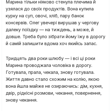
Марина тільки ніяково стенула плечима й
узялася до своїх продуктів. Вона купила
курку на суп, овочі, хліб, пару банок
консервів. Олег увечері вирушав у чергову
далеку поїздку — на тиждень, а може, й
довше. Треба було зібрати йому їжу в дорогу
й самій залишити вдома хоч якийсь запас.
Тридцять два роки шлюбу — і всі ці роки
Марина проводжала чоловіка в дорогу.
Готувала, прала, чекала, знову готувала.
Життя давно стало схожим на колію, якою
вона йшла майже не озираючись: дім, кухня,
двір, рідкісні розмови, чекання, повернення,
знову чекання.