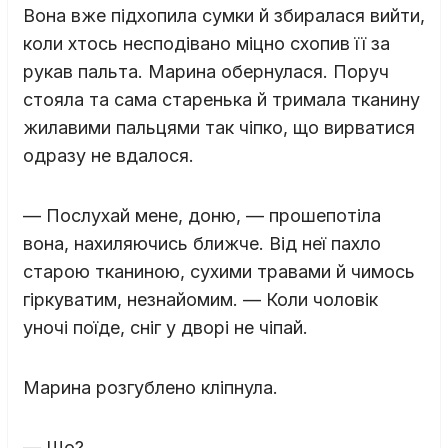
Вона вже підхопила сумки й збиралася вийти,
коли хтось несподівано міцно схопив її за
рукав пальта. Марина обернулася. Поруч
стояла та сама старенька й тримала тканину
жилавими пальцями так чіпко, що вирватися
одразу не вдалося.
— Послухай мене, доню, — прошепотіла
вона, нахиляючись ближче. Від неї пахло
старою тканиною, сухими травами й чимось
гіркуватим, незнайомим. — Коли чоловік
уночі поїде, сніг у дворі не чіпай.
Марина розгублено кліпнула.
— Що?