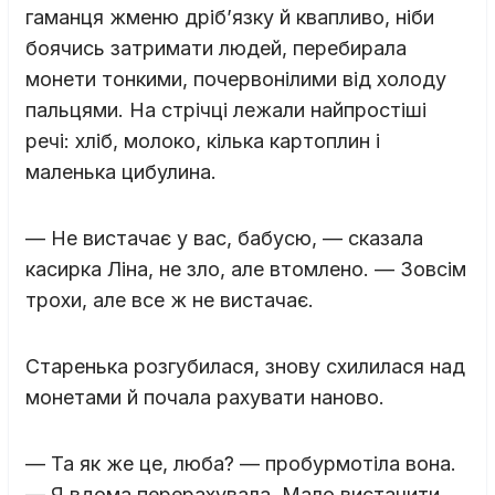
гаманця жменю дріб’язку й квапливо, ніби
боячись затримати людей, перебирала
монети тонкими, почервонілими від холоду
пальцями. На стрічці лежали найпростіші
речі: хліб, молоко, кілька картоплин і
маленька цибулина.
— Не вистачає у вас, бабусю, — сказала
касирка Ліна, не зло, але втомлено. — Зовсім
трохи, але все ж не вистачає.
Старенька розгубилася, знову схилилася над
монетами й почала рахувати наново.
— Та як же це, люба? — пробурмотіла вона.
— Я вдома перерахувала. Мало вистачити.