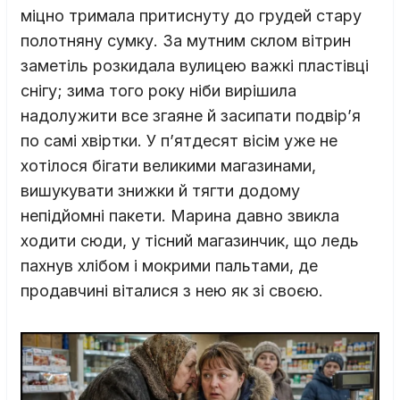
міцно тримала притиснуту до грудей стару
полотняну сумку. За мутним склом вітрин
заметіль розкидала вулицею важкі пластівці
снігу; зима того року ніби вирішила
надолужити все згаяне й засипати подвір’я
по самі хвіртки. У п’ятдесят вісім уже не
хотілося бігати великими магазинами,
вишукувати знижки й тягти додому
непідйомні пакети. Марина давно звикла
ходити сюди, у тісний магазинчик, що ледь
пахнув хлібом і мокрими пальтами, де
продавчині віталися з нею як зі своєю.