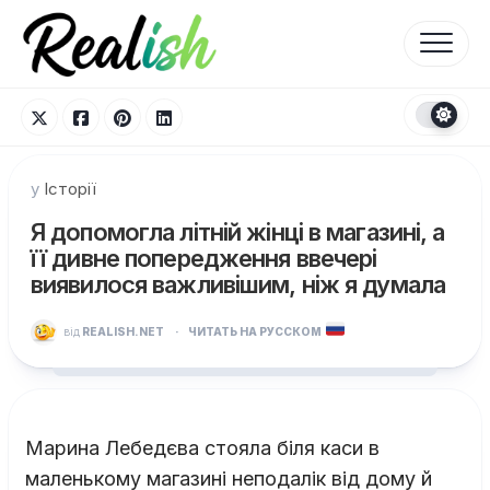
Перейти
до
вмісту
у
Історії
Я допомогла літній жінці в магазині, а
її дивне попередження ввечері
виявилося важливішим, ніж я думала
від
REALISH.NET
·
ЧИТАТЬ НА РУССКОМ
Марина Лебедєва стояла біля каси в
маленькому магазині неподалік від дому й