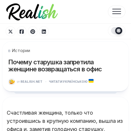
Перейти
к
содержанию
в
Истории
Почему старушка запретила
женщине возвращаться в офис
от
REALISH.NET
·
ЧИТАТИ УКРАЇНСЬКОЮ
Счастливая женщина, только что
устроившись в крупную компанию, вышла из
офиса и, заметив голодную старушку,