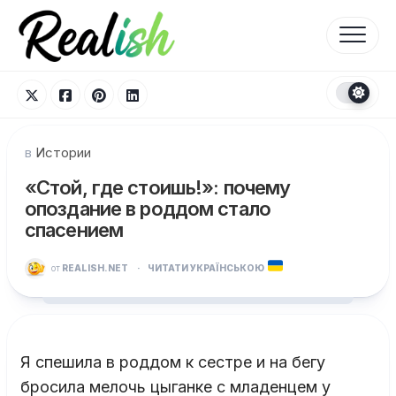
Перейти
к
содержанию
в
Истории
«Стой, где стоишь!»: почему
опоздание в роддом стало
спасением
от
REALISH.NET
·
ЧИТАТИ УКРАЇНСЬКОЮ
Я спешила в роддом к сестре и на бегу
бросила мелочь цыганке с младенцем у