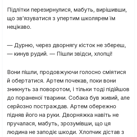
Підлітки перезирнулися, мабуть, вирішивши,
що зв’язуватися з упертим школярем їм
нецікаво.
— Дурню, через дворнягу кісток не збереш,
— кинув рудий. — Пішли звідси, хлопці!
Вони пішли, продовжуючи голосно сміятися
й обертатися. Артем почекав, поки вони
зникнуть за поворотом, і тільки тоді підійшов
до пораненої тварини. Собака був живий, але
серйозно постраждав. Артем обережно
підняв його на руки. Дворняжка навіть не
пручалася, мабуть, зрозумівши, що ця
людина не заподіє шкоди. Хлопчик дістав з