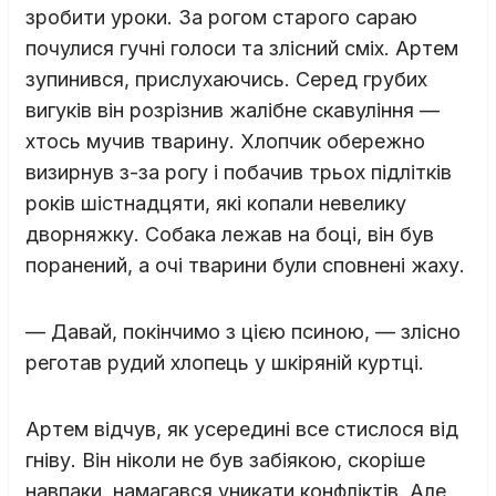
зробити уроки. За рогом старого сараю
почулися гучні голоси та злісний сміх. Артем
зупинився, прислухаючись. Серед грубих
вигуків він розрізнив жалібне скавуління —
хтось мучив тварину. Хлопчик обережно
визирнув з-за рогу і побачив трьох підлітків
років шістнадцяти, які копали невелику
дворняжку. Собака лежав на боці, він був
поранений, а очі тварини були сповнені жаху.
— Давай, покінчимо з цією псиною, — злісно
реготав рудий хлопець у шкіряній куртці.
Артем відчув, як усередині все стислося від
гніву. Він ніколи не був забіякою, скоріше
навпаки, намагався уникати конфліктів. Але