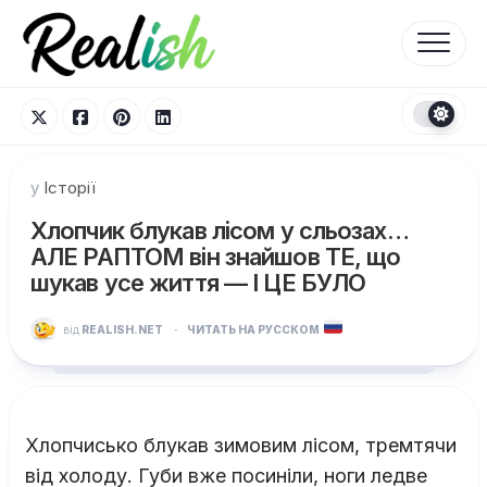
Перейти
до
вмісту
у
Історії
Хлопчик блукав лісом у сльозах…
АЛЕ РАПТОМ він знайшов ТЕ, що
шукав усе життя — І ЦЕ БУЛО
від
REALISH.NET
·
ЧИТАТЬ НА РУССКОМ
Хлопчисько блукав зимовим лісом, тремтячи
від холоду. Губи вже посиніли, ноги ледве