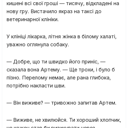
кишені всі свої гроші — тисячу, відкладені на
нову гру. Вистачило якраз на таксі до
ветеринарної клініки.
У клініці лікарка, літня жінка в білому халаті,
уважно оглянула собаку.
— Добре, що ти швидко його приніс, —
сказала вона Артему. — Ще трохи, і було б
пізно. Перелому немає, але рана глибока,
потрібно накласти шви.
— Він виживе? — тривожно запитав Артем.
— Виживе, не хвилюйся. Ти хороший хлопчик,
не кожен став би ризикувати через