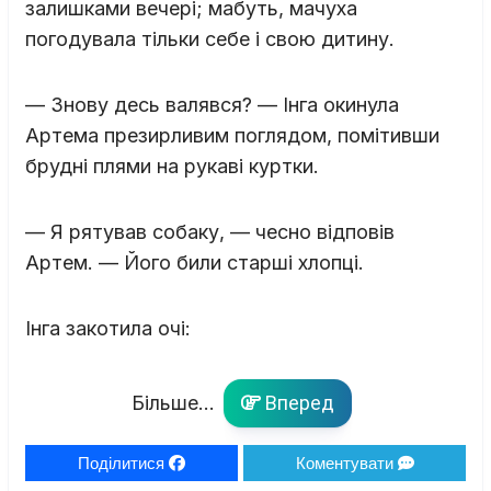
залишками вечері; мабуть, мачуха
погодувала тільки себе і свою дитину.
— Знову десь валявся? — Інга окинула
Артема презирливим поглядом, помітивши
брудні плями на рукаві куртки.
— Я рятував собаку, — чесно відповів
Артем. — Його били старші хлопці.
Інга закотила очі:
Більше...
Вперед
Поділитися
Коментувати