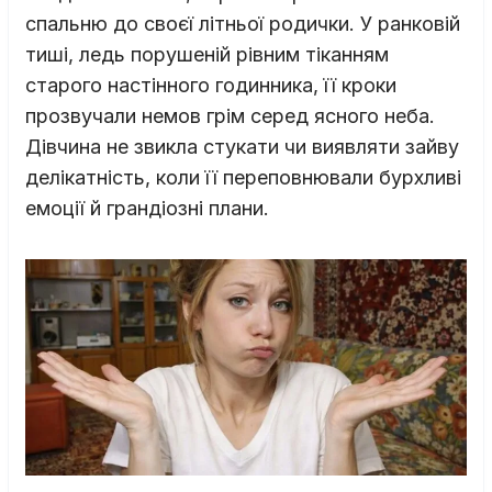
спальню до своєї літньої родички. У ранковій
тиші, ледь порушеній рівним тіканням
старого настінного годинника, її кроки
прозвучали немов грім серед ясного неба.
Дівчина не звикла стукати чи виявляти зайву
делікатність, коли її переповнювали бурхливі
емоції й грандіозні плани.