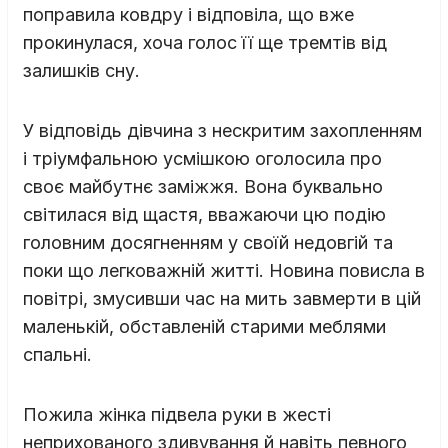
поправила ковдру і відповіла, що вже
прокинулася, хоча голос її ще тремтів від
залишків сну.
У відповідь дівчина з нескритим захопленням
і тріумфальною усмішкою оголосила про
своє майбутнє заміжжя. Вона буквально
світилася від щастя, вважаючи цю подію
головним досягненням у своїй недовгій та
поки що легковажній житті. Новина повисла в
повітрі, змусивши час на мить завмерти в цій
маленькій, обставленій старими меблями
спальні.
Пожила жінка підвела руки в жесті
неприхованого здивування й навіть певного