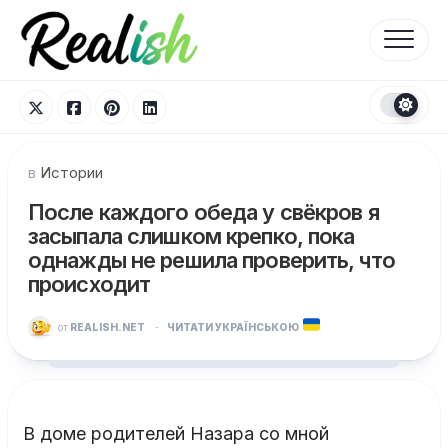
Перейти
к
содержанию
в
Истории
После каждого обеда у свёкров я
засыпала слишком крепко, пока
однажды не решила проверить, что
происходит
от
REALISH.NET
·
ЧИТАТИ УКРАЇНСЬКОЮ
В доме родителей Назара со мной