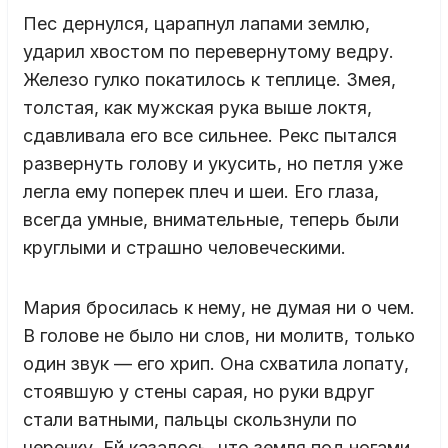
Пес дернулся, царапнул лапами землю,
ударил хвостом по перевернутому ведру.
Железо гулко покатилось к теплице. Змея,
толстая, как мужская рука выше локтя,
сдавливала его все сильнее. Рекс пытался
развернуть голову и укусить, но петля уже
легла ему поперек плеч и шеи. Его глаза,
всегда умные, внимательные, теперь были
круглыми и страшно человеческими.
Мария бросилась к нему, не думая ни о чем.
В голове не было ни слов, ни молитв, только
один звук — его хрип. Она схватила лопату,
стоявшую у стены сарая, но руки вдруг
стали ватными, пальцы скользнули по
черенку. Ей казалось, что земля под ногами