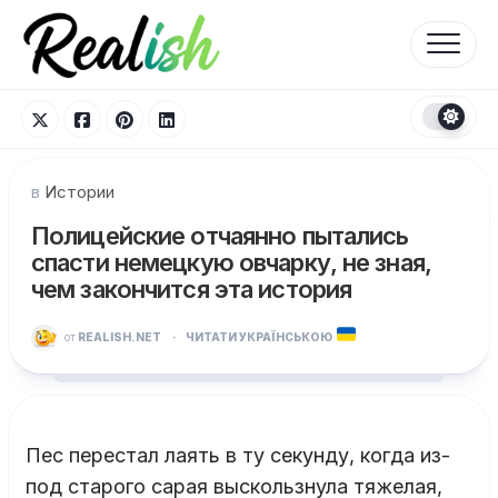
Перейти
к
содержанию
в
Истории
Полицейские отчаянно пытались
спасти немецкую овчарку, не зная,
чем закончится эта история
от
REALISH.NET
·
ЧИТАТИ УКРАЇНСЬКОЮ
Пес перестал лаять в ту секунду, когда из-
под старого сарая выскользнула тяжелая,