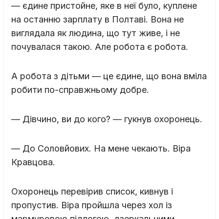
— єдине пристойне, яке в неї було, куплене
на останню зарплату в Полтаві. Вона не
виглядала як людина, що тут живе, і не
почувалася такою. Але робота є робота.
А робота з дітьми — це єдине, що вона вміла
робити по-справжньому добре.
— Дівчино, ви до кого? — гукнув охоронець.
— До Соловйових. На мене чекають. Віра
Кравцова.
Охоронець перевірив список, кивнув і
пропустив. Віра пройшла через хол із
мармуровою підлогою, дзеркальними