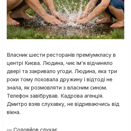
Власник шести ресторанів преміумкласу в
центрі Києва. Людина, чиє ім’я відчиняло
двері та закривало угоди. Людина, яка три
роки тому поховала дружину і відтоді не
знала, як розмовляти з власним сином.
Телефон завібрував. Кадрова агенція.
Дмитро взяв слухавку, не відриваючись від
вікна.
— Соловйов слухає.