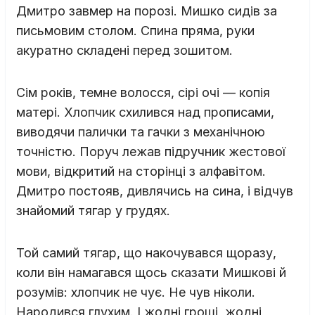
Дмитро завмер на порозі. Мишко сидів за
письмовим столом. Спина пряма, руки
акуратно складені перед зошитом.
Сім років, темне волосся, сірі очі — копія
матері. Хлопчик схилився над прописами,
виводячи палички та гачки з механічною
точністю. Поруч лежав підручник жестової
мови, відкритий на сторінці з алфавітом.
Дмитро постояв, дивлячись на сина, і відчув
знайомий тягар у грудях.
Той самий тягар, що накочувався щоразу,
коли він намагався щось сказати Мишкові й
розумів: хлопчик не чує. Не чув ніколи.
Народився глухим. І жодні гроші, жодні