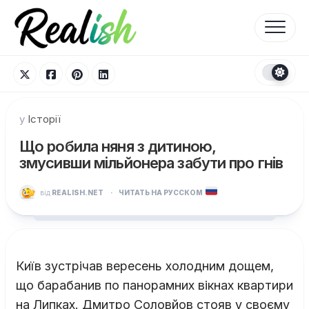
Перейти
до
вмісту
у
Історії
Що робила няня з дитиною,
змусивши мільйонера забути про гнів
від
REALISH.NET
·
ЧИТАТЬ НА РУССКОМ
Київ зустрічав вересень холодним дощем,
що барабанив по панорамних вікнах квартири
на Липках. Дмитро Соловйов стояв у своєму