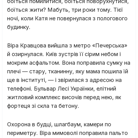
боїться помилитися, боїться поворухнутися,
боїться жити? Мабуть, три роки тому. Тієї
ночі, коли Катя не повернулася з пологового
будинку.
Віра Кравцова вийшла з метро «Печерська»
й озирнулася. Київ зустрів її сірим небом і
мокрим асфальтом. Вона поправила сумку на
плечі — стару, тканинну, яку мама пошила їй
ще в інституті, — і звірилася з адресою на
телефоні. Бульвар Лесі Українки, елітний
житловий комплекс височів перед нею, як
фортеця зі скла та бетону.
Охорона в будці, шлагбаум, камери по
периметру. Віра мимоволі поправила пальто