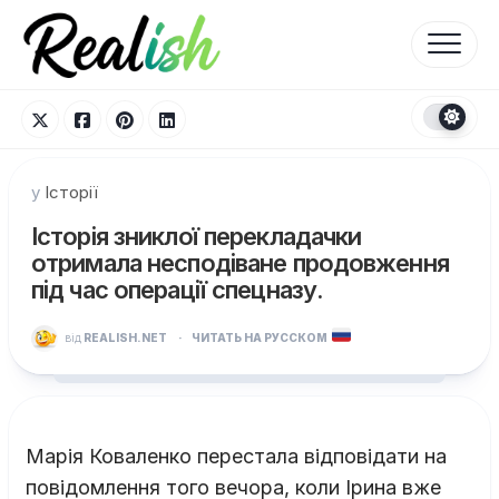
Перейти
до
вмісту
у
Історії
Історія зниклої перекладачки
отримала несподіване продовження
під час операції спецназу.
від
REALISH.NET
·
ЧИТАТЬ НА РУССКОМ
Марія Коваленко перестала відповідати на
повідомлення того вечора, коли Ірина вже