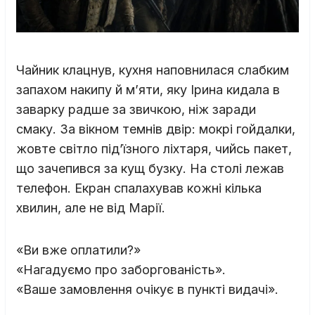
Чайник клацнув, кухня наповнилася слабким
запахом накипу й м’яти, яку Ірина кидала в
заварку радше за звичкою, ніж заради
смаку. За вікном темнів двір: мокрі гойдалки,
жовте світло під’їзного ліхтаря, чийсь пакет,
що зачепився за кущ бузку. На столі лежав
телефон. Екран спалахував кожні кілька
хвилин, але не від Марії.
«Ви вже оплатили?»
«Нагадуємо про заборгованість».
«Ваше замовлення очікує в пункті видачі».