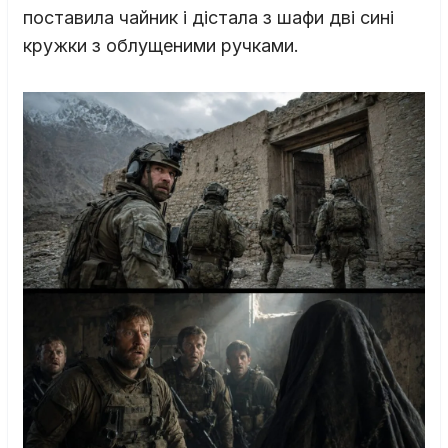
поставила чайник і дістала з шафи дві сині
кружки з облущеними ручками.