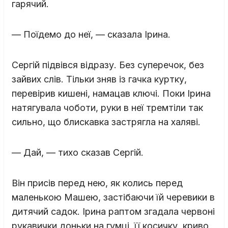
гарячий.
— Поїдемо до неї, — сказала Ірина.
Сергій підвівся відразу. Без суперечок, без
зайвих слів. Тільки зняв із гачка куртку,
перевірив кишені, намацав ключі. Поки Ірина
натягувала чоботи, руки в неї тремтіли так
сильно, що блискавка застрягла на халяві.
— Дай, — тихо сказав Сергій.
Він присів перед нею, як колись перед
маленькою Машею, застібаючи їй черевики в
дитячий садок. Ірина раптом згадала червоні
рукавички доньки на гумці, її косичку, криво