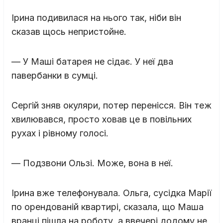
Ірина подивилася на нього так, ніби він
сказав щось непристойне.
— У Маші батарея не сідає. У неї два
павербанки в сумці.
Сергій зняв окуляри, потер перенісся. Він теж
хвилювався, просто ховав це в повільних
рухах і рівному голосі.
— Подзвони Ользі. Може, вона в неї.
Ірина вже телефонувала. Ольга, сусідка Марії
по орендованій квартирі, сказала, що Маша
вранці пішла на роботу, а ввечері додому не