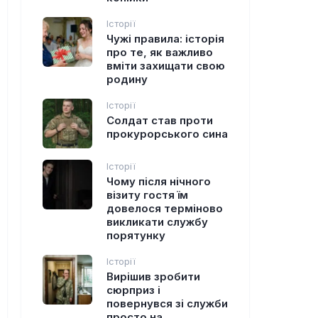
Історії
Чужі правила: історія
про те, як важливо
вміти захищати свою
родину
Історії
Солдат став проти
прокурорського сина
Історії
Чому після нічного
візиту гостя їм
довелося терміново
викликати службу
порятунку
Історії
Вирішив зробити
сюрприз і
повернувся зі служби
просто на