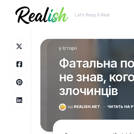
Перейти
до
Let’s Keep It Real
вмісту
у
Історії
Фатальна по
не знав, ког
злочинців
від
REALISH.NET
·
ЧИТАТЬ НА 