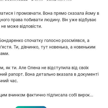
атися і промовчати. Вона прямо сказала йому в
дного права побивати людину. Він уже відбуває
і не може відповісти.
? Бондаренко спочатку голосно розсміявся, а
п’ястя. Ти, дівчинко, тут новенька, а новеньким
бами.
, як ти. Але Олена не відступила від своїх
ійний рапорт. Вона детально вказала в документі
чний час.
 цим вчинком фактично підписала собі вирок…