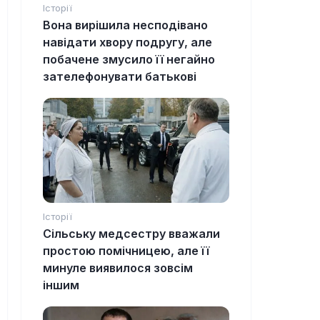
Історії
Вона вирішила несподівано
навідати хвору подругу, але
побачене змусило її негайно
зателефонувати батькові
Історії
Сільську медсестру вважали
простою помічницею, але її
минуле виявилося зовсім
іншим