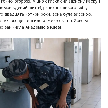
бетонної огорожі, міцно стискаючи захисну каску і
 немов єдиний щит від навколишнього світу.
го двадцять чотири роки, вона була високою,
, в яких ще теплилося живе світло. Зовсім
ю закінчила Академію в Києві.