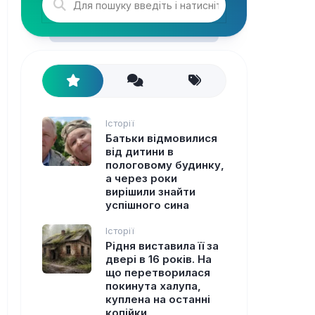
Історії
Батьки відмовилися
від дитини в
пологовому будинку,
а через роки
вирішили знайти
успішного сина
Історії
Рідня виставила її за
двері в 16 років. На
що перетворилася
покинута халупа,
куплена на останні
копійки