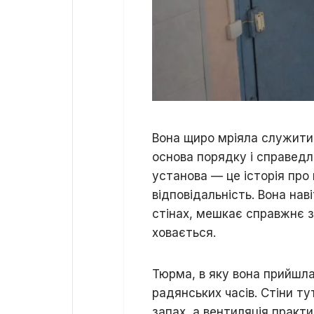
Вона щиро мріяла служити 
основа порядку і справедл
установа — це історія про 
відповідальність. Вона нав
стінах, мешкає справжнє з
ховається.
Тюрма, в яку вона прийшл
радянських часів. Стіни т
запах, а вентиляція практ