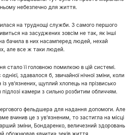
жньому небезпечно для життя.
жилася на труднощі служби. З самого першого
ивиться на засуджених зовсім не так, як інші
на бачила в них насамперед людей, нехай
х, але все ж таки людей.
ня стало її головною помилкою в цій системі.
однієї, здавалося б, звичайної нічної зміни, коли
 із ув’язнених, щуплий хлопець на прізвисько
 підлозі камери з сильно розбитим обличчям.
чергового фельдшера для надання допомоги. Але
аме вчинив це з ув’язненим, то застигла на місці
тарший зміни, Бондаренко, величезний здоровань
ий обожнював «вчити» зеків життя.