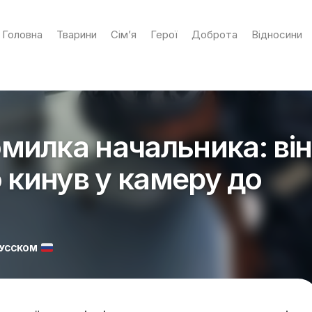
Головна
Тварини
Сім’я
Герої
Доброта
Відносини
милка начальника: він
о кинув у камеру до
РУССКОМ