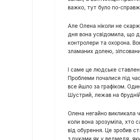
важко, тут було по-справ
Але Олена ніколи не скар
дня вона усвідомила, що д
контролери та охорона. Во
зламаних долею, зіпсовани
І саме це людське ставлен
Проблеми почалися під час 
все йшло за графіком. Один
Шустрий, лежав на брудній
Олена негайно викликала 
коли вона зрозуміла, хто с
від обурення. Це зробив с
з руками як у ведмедя, як