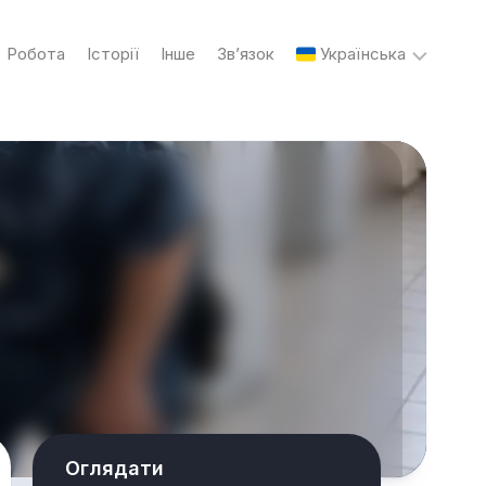
Робота
Історії
Інше
Зв’язок
Українська
English
Українська
Русский
Оглядати