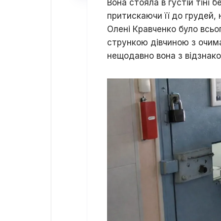
Вона стояла в густій тіні 
притискаючи її до грудей,
Олені Кравченко було всьо
стрункою дівчиною з очима
нещодавно вона з відзнако