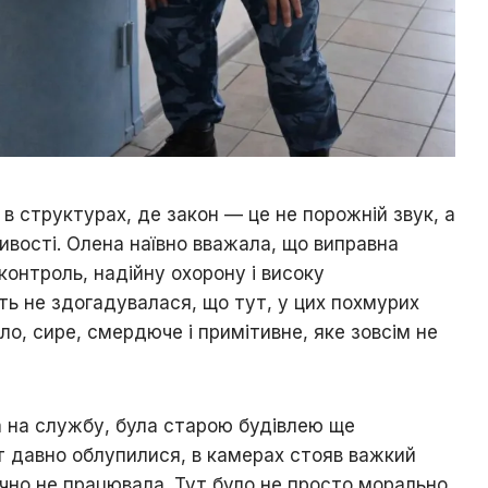
в структурах, де закон — це не порожній звук, а
ивості. Олена наївно вважала, що виправна
контроль, надійну охорону і високу
іть не здогадувалася, що тут, у цих похмурих
ло, сире, смердюче і примітивне, яке зовсім не
а на службу, була старою будівлею ще
ут давно облупилися, в камерах стояв важкий
ично не працювала. Тут було не просто морально