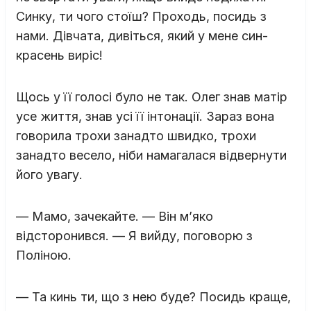
Синку, ти чого стоїш? Проходь, посидь з
нами. Дівчата, дивіться, який у мене син-
красень виріс!
Щось у її голосі було не так. Олег знав матір
усе життя, знав усі її інтонації. Зараз вона
говорила трохи занадто швидко, трохи
занадто весело, ніби намагалася відвернути
його увагу.
— Мамо, зачекайте. — Він м’яко
відсторонився. — Я вийду, поговорю з
Поліною.
— Та кинь ти, що з нею буде? Посидь краще,