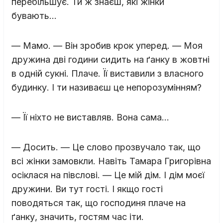
перебільшує. Ти ж знаєш, які жінки
бувають…
— Мамо. — Він зробив крок уперед. — Моя
дружина дві години сидить на ґанку в жовтні
в одній сукні. Плаче. Її виставили з власного
будинку. І ти називаєш це непорозумінням?
— Її ніхто не виставляв. Вона сама…
— Досить. — Це слово прозвучало так, що
всі жінки замовкли. Навіть Тамара Григорівна
осіклася на півслові. — Це мій дім. І дім моєї
дружини. Ви тут гості. І якщо гості
поводяться так, що господиня плаче на
ґанку, значить, гостям час іти.