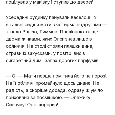
поцілував у маківку і ступив до дверей.
Усередині будинку панували веселощі. У
вітальні сиділи мати з чотирма подругами —
тіткою Валею, Риммою Павлівною та ще
двома жінками, яких Олег знав лише в
обличчя. На столі стояли пляшки вина,
страви із закусками, у повітрі висів
сигаретний дим і запах дорогих парфумів.
— О! — Мати перша помітила його на порозі.
На її обличчі промайнуло щось дивне. Не
радість, а скоріше досада, одразу ж уміло
прихована за посмішкою. — Олежику!
Синочку! Оце сюрприз!