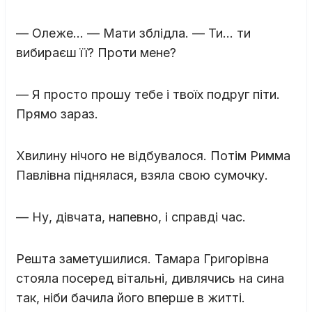
— Олеже… — Мати зблідла. — Ти… ти
вибираєш її? Проти мене?
— Я просто прошу тебе і твоїх подруг піти.
Прямо зараз.
Хвилину нічого не відбувалося. Потім Римма
Павлівна піднялася, взяла свою сумочку.
— Ну, дівчата, напевно, і справді час.
Решта заметушилися. Тамара Григорівна
стояла посеред вітальні, дивлячись на сина
так, ніби бачила його вперше в житті.