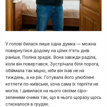
У голові билася лише одна думка — можна
повернутися додому на цілих п’ять днів
раніше. Поліна зрадіє. Вона завжди раділа,
коли він повертався. Зустрічала біля порога,
обіймала так міцно, ніби він їхав не на
тиждень, а на рік. Готувала його улюблені
котлети по-київськи, хоча сама їх терпіти не
могла. І дивилася на нього своїми сіро-
зеленими очима так, що в нього щоразу щось
стискалося в грудях.