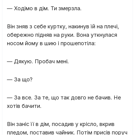
— Ходімо в дім. Ти змерзла.
Він зняв з себе куртку, накинув їй на плечі,
обережно підняв на руки. Вона уткнулася
носом йому в шию і прошепотіла:
— Дякую. Пробач мені.
— За що?
— За все. За те, що так довго не бачив. Не
хотів бачити.
Він заніс її в дім, посадив у крісло, вкрив
пледом, поставив чайник. Потім присів поруч