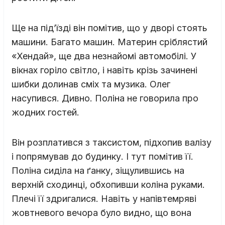
Ще на під’їзді він помітив, що у дворі стоять
машини. Багато машин. Материн сріблястий
«Хендай», ще два незнайомі автомобілі. У
вікнах горіло світло, і навіть крізь зачинені
шибки долинав сміх та музика. Олег
насупився. Дивно. Поліна не говорила про
жодних гостей.
Він розплатився з таксистом, підхопив валізу
і попрямував до будинку. І тут помітив її.
Поліна сиділа на ґанку, зіщулившись на
верхній сходинці, обхопивши коліна руками.
Плечі її здригалися. Навіть у напівтемряві
жовтневого вечора було видно, що вона