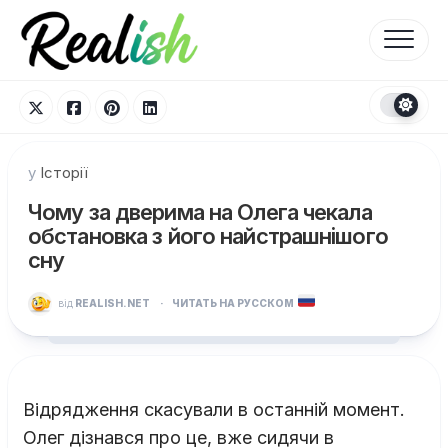
Перейти
до
вмісту
у
Історії
Чому за дверима на Олега чекала
обстановка з його найстрашнішого
сну
від
REALISH.NET
·
ЧИТАТЬ НА РУССКОМ
Відрядження скасували в останній момент.
Олег дізнався про це, вже сидячи в