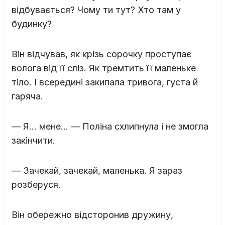
відбувається? Чому ти тут? Хто там у
будинку?
Він відчував, як крізь сорочку проступає
волога від її сліз. Як тремтить її маленьке
тіло. І всередині закипала тривога, густа й
гаряча.
— Я… мене… — Поліна схлипнула і не змогла
закінчити.
— Зачекай, зачекай, маленька. Я зараз
розберуся.
Він обережно відсторонив дружину,