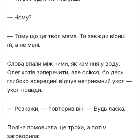
— Чому?
— Тому що це твоя мама. Ти завжди віриш
їй, а не мені.
Слова впали між ними, як каміння у воду.
Олег хотів заперечити, але осікся, бо десь
глибоко всередині відчув неприємний укол —
укол правди.
— Розкажи, — повторив він. — Будь ласка.
Поліна помовчала ще трохи, а потім
заговорила: