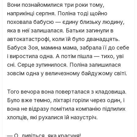
Вони познайомилися три роки тому,
наприкінці серпня. Поліна тоді щойно
поховала бабусю — єдину близьку людину,
яка в неї залишалася. Батьки загинули в
автокатастрофі, коли їй було дванадцять.
Бабуся Зоя, мамина мама, забрала її до себе
і виростила одна. А потім пішла — тихо, уві
сні. Серце зупинилося. Поліна залишилася
зовсім одна у величезному байдужому світі.
Того вечора вона поверталася з кладовища.
Було вже темно, ліхтарі горіли через один, і
вона не відразу помітила компанію підпилих
хлопців, які рухалися їй назустріч.
— О, дивіться, яка красуня!