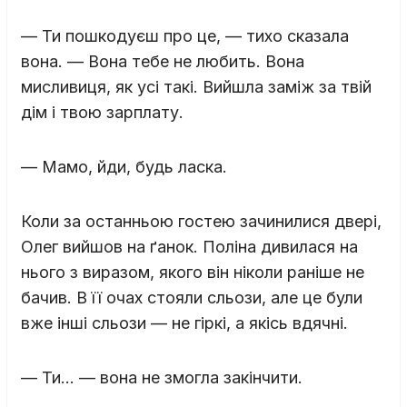
— Ти пошкодуєш про це, — тихо сказала
вона. — Вона тебе не любить. Вона
мисливиця, як усі такі. Вийшла заміж за твій
дім і твою зарплату.
— Мамо, йди, будь ласка.
Коли за останньою гостею зачинилися двері,
Олег вийшов на ґанок. Поліна дивилася на
нього з виразом, якого він ніколи раніше не
бачив. В її очах стояли сльози, але це були
вже інші сльози — не гіркі, а якісь вдячні.
— Ти… — вона не змогла закінчити.