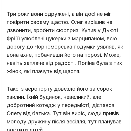
Три роки вони одружені, а він досі не міг
повірити своєму щастю. Олег вирішив не
дзвонити, зробити сюрприз. Купив у Дьюті
Фрі її улюблені цукерки з марципаном, всю
дорогу до Чорноморська подумки уявляв, як
вона ахне, побачивши його на порозі. Може,
навіть заплаче від радості. Поліна була з тих
жінок, які плачуть від щастя.
Таксі з аеропорту довезло його за сорок
хвилин. Їхній будинок, невеликий, але
добротний котедж у передмісті, дістався
Олегу від батька. Тут він виріс, сюди привів
молоду дружину після весілля, тут планував
ростити дітей.