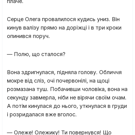
плаче.
Серце Олега провалилося кудись униз. Він
кинув валізу прямо на доріжці і в три кроки
опинився поруч.
— Полю, що сталося?
Вона здригнулася, підняла голову. Обличчя
мокре від сліз, очі почервонілі, на щоці
розмазана туш. Побачивши чоловіка, вона на
секунду завмерла, ніби не вірячи своїм очам.
А потім кинулася до нього, уткнулася в груди
і розридалася вже вголос.
— Олеже! Олежику! Ти повернувся! Що