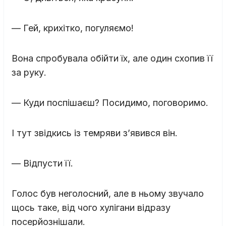
— Гей, крихітко, погуляємо!
Вона спробувала обійти їх, але один схопив її
за руку.
— Куди поспішаєш? Посидимо, поговоримо.
І тут звідкись із темряви з’явився він.
— Відпусти її.
Голос був неголосний, але в ньому звучало
щось таке, від чого хулігани відразу
посерйознішали.