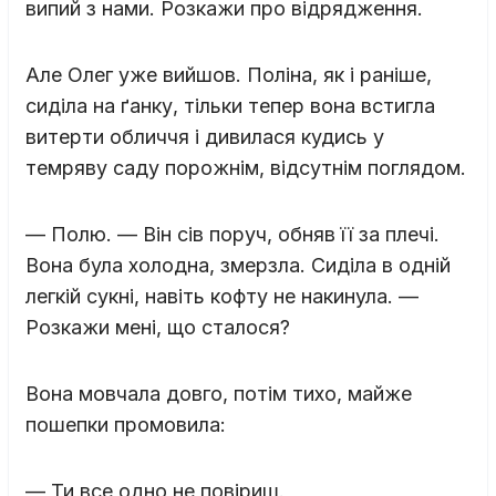
випий з нами. Розкажи про відрядження.
Але Олег уже вийшов. Поліна, як і раніше,
сиділа на ґанку, тільки тепер вона встигла
витерти обличчя і дивилася кудись у
темряву саду порожнім, відсутнім поглядом.
— Полю. — Він сів поруч, обняв її за плечі.
Вона була холодна, змерзла. Сиділа в одній
легкій сукні, навіть кофту не накинула. —
Розкажи мені, що сталося?
Вона мовчала довго, потім тихо, майже
пошепки промовила:
— Ти все одно не повіриш.