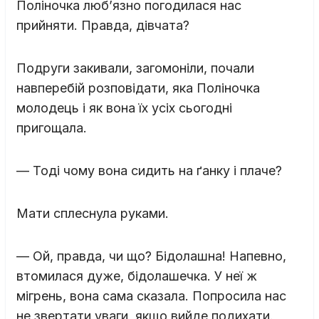
Поліночка люб’язно погодилася нас
прийняти. Правда, дівчата?
Подруги закивали, загомоніли, почали
навперебій розповідати, яка Поліночка
молодець і як вона їх усіх сьогодні
пригощала.
— Тоді чому вона сидить на ґанку і плаче?
Мати сплеснула руками.
— Ой, правда, чи що? Бідолашна! Напевно,
втомилася дуже, бідолашечка. У неї ж
мігрень, вона сама сказала. Попросила нас
не звертати уваги, якщо вийде подихати.