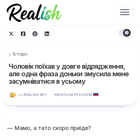
Перейти
до
вмісту
у
Історії
Чоловік поїхав у довге відрядження,
але одна фраза доньки змусила мене
засумніватися в усьому
від
REALISH.NET
·
ЧИТАТЬ НА РУССКОМ
— Мамо, а тато скоро приїде?