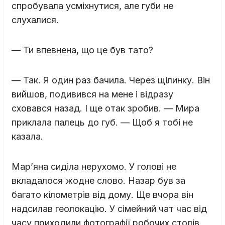
спробувала усміхнутися, але губи не
слухалися.
— Ти впевнена, що це був тато?
— Так. Я один раз бачила. Через щілинку. Він
вийшов, подивився на мене і відразу
сховався назад. І ще отак зробив. — Мира
приклала палець до губ. — Щоб я тобі не
казала.
Мар’яна сиділа нерухомо. У голові не
вкладалося жодне слово. Назар був за
багато кілометрів від дому. Ще вчора він
надсилав геолокацію. У сімейний чат час від
часу приходили фотографії робочих столів,