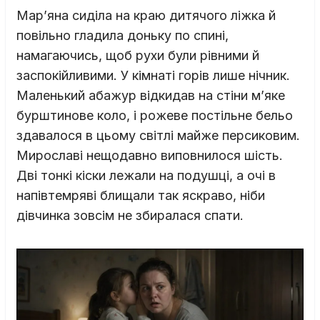
Мар’яна сиділа на краю дитячого ліжка й
повільно гладила доньку по спині,
намагаючись, щоб рухи були рівними й
заспокійливими. У кімнаті горів лише нічник.
Маленький абажур відкидав на стіни м’яке
бурштинове коло, і рожеве постільне бельо
здавалося в цьому світлі майже персиковим.
Мирославі нещодавно виповнилося шість.
Дві тонкі кіски лежали на подушці, а очі в
напівтемряві блищали так яскраво, ніби
дівчинка зовсім не збиралася спати.