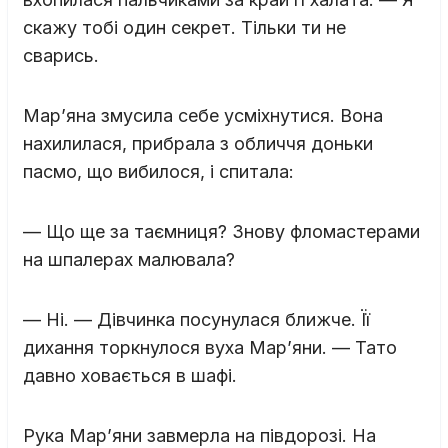
скажу тобі один секрет. Тільки ти не
сварись.
Мар’яна змусила себе усміхнутися. Вона
нахилилася, прибрала з обличчя доньки
пасмо, що вибилося, і спитала:
— Що ще за таємниця? Знову фломастерами
на шпалерах малювала?
— Ні. — Дівчинка посунулася ближче. Її
дихання торкнулося вуха Мар’яни. — Тато
давно ховається в шафі.
Рука Мар’яни завмерла на півдорозі. На