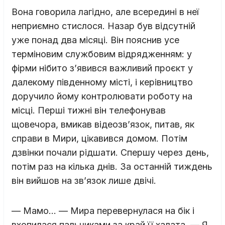
Вона говорила лагідно, але всередині в неї
неприємно стислося. Назар був відсутній
уже понад два місяці. Він пояснив усе
терміновим службовим відрядженням: у
фірми нібито з’явився важливий проєкт у
далекому південному місті, і керівництво
доручило йому контролювати роботу на
місці. Перші тижні він телефонував
щовечора, вмикав відеозв’язок, питав, як
справи в Мири, цікавився домом. Потім
дзвінки почали рідшати. Спершу через день,
потім раз на кілька днів. За останній тиждень
він вийшов на зв’язок лише двічі.
— Мамо… — Мира перевернулася на бік і
вхопилася пальчиками за край її халата. — Я