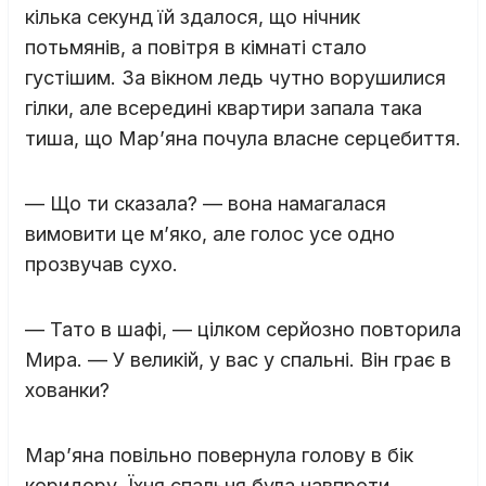
кілька секунд їй здалося, що нічник
потьмянів, а повітря в кімнаті стало
густішим. За вікном ледь чутно ворушилися
гілки, але всередині квартири запала така
тиша, що Мар’яна почула власне серцебиття.
— Що ти сказала? — вона намагалася
вимовити це м’яко, але голос усе одно
прозвучав сухо.
— Тато в шафі, — цілком серйозно повторила
Мира. — У великій, у вас у спальні. Він грає в
хованки?
Мар’яна повільно повернула голову в бік
коридору. Їхня спальня була навпроти