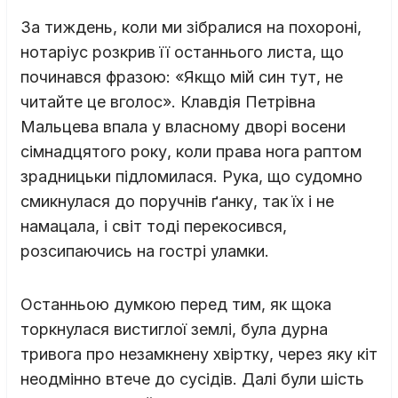
За тиждень, коли ми зібралися на похороні,
нотаріус розкрив її останнього листа, що
починався фразою: «Якщо мій син тут, не
читайте це вголос». Клавдія Петрівна
Мальцева впала у власному дворі восени
сімнадцятого року, коли права нога раптом
зрадницьки підломилася. Рука, що судомно
смикнулася до поручнів ґанку, так їх і не
намацала, і світ тоді перекосився,
розсипаючись на гострі уламки.
Останньою думкою перед тим, як щока
торкнулася вистиглої землі, була дурна
тривога про незамкнену хвіртку, через яку кіт
неодмінно втече до сусідів. Далі були шість