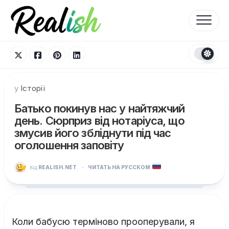
Перейти
до
вмісту
у
Історії
Батько покинув нас у найтяжчий
день. Сюрприз від нотаріуса, що
змусив його збліднути під час
оголошення заповіту
від
REALISH.NET
·
ЧИТАТЬ НА РУССКОМ
Коли бабусю терміново прооперували, я