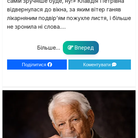
самій зручніше буде, ну!» Клавдія Петрівна
відвернулася до вікна, за яким вітер ганяв
лікарняним подвір’ям пожухле листя, і більше
не зронила ні слова….
Більше...
Вперед
Поділитися
Коментувати