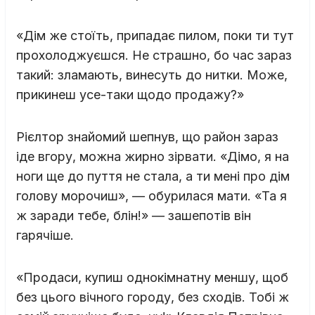
«Дім же стоїть, припадає пилом, поки ти тут
прохолоджуєшся. Не страшно, бо час зараз
такий: зламають, винесуть до нитки. Може,
прикинеш усе-таки щодо продажу?»
Рієлтор знайомий шепнув, що район зараз
іде вгору, можна жирно зірвати. «Дімо, я на
ноги ще до пуття не стала, а ти мені про дім
голову морочиш», — обурилася мати. «Та я
ж заради тебе, блін!» — зашепотів він
гарячіше.
«Продаси, купиш однокімнатну меншу, щоб
без цього вічного городу, без сходів. Тобі ж