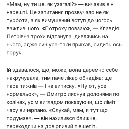
«Мам, ну ти це, як узагалі?» — вичавив він
нарешті. Це запитання прозвучало не як
турбота, а як вимушений вступ до чогось
важливішого. «Потроху повзаю», — Клавдія
Петрівна трохи відтанула, дивлячись на
нього, адже син усе-таки приїхав, сидить ось
поруч.
Їй здавалося, що, може, вона даремно себе
накручувала, тим паче лікар обнадіяв: ще
пара тижнів — і на виписку. «Ну от, усе
нормальок», — Дмитро ляснув долонями по
колінах, усім виглядом показуючи, що ліміт
часу вичерпано. «Слухай, мам, я тут що
подумав», — він нахилився ближче,
переходячи на довірливий півшепіт.