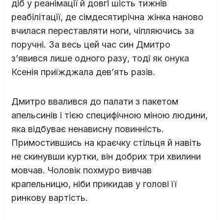
діб у реанімації й довгі шість тижнів
реабілітації, де сімдесятирічна жінка наново
вчилася переставляти ноги, чіпляючись за
поручні. За весь цей час син Дмитро
з’явився лише одного разу, тоді як онука
Ксенія приїжджала дев’ять разів.
Дмитро ввалився до палати з пакетом
апельсинів і тією специфічною міною людини,
яка відбуває ненависну повинність.
Примостившись на краєчку стільця й навіть
не скинувши куртки, він добрих три хвилини
мовчав. Чоловік похмуро вивчав
крапельницю, ніби прикидав у голові її
ринкову вартість.