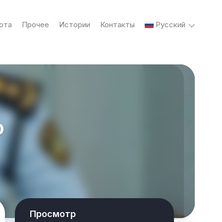
ота
Прочее
Истории
Контакты
Русский
English
Українська
о
Русский
Просмотр