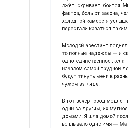
лжёт, скрывает, боится. М
фактов, боль от закона, ч
холодной камере я услыша
перестали казаться таким
Молодой арестант поднял 
то полные надежды — и ск
одно-единственное желание
началом самой трудной дор
будут тянуть меня в разны
чужом взгляде.
В тот вечер город медлен
один за другим, их мутн
домами. Я шла домой после
всплывало одно имя — Мат