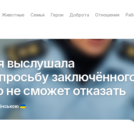
Животные
Семья
Герои
Доброта
Отношения
Раб
я выслушала
просьбу заключённог
то не сможет отказать
АЇНСЬКОЮ