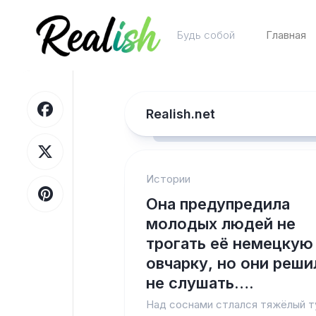
Перейти
к
Будь собой
Главная
содержанию
Realish.net
Истории
Она предупредила
молодых людей не
трогать её немецкую
овчарку, но они реши
не слушать….
Над соснами стлался тяжёлый т