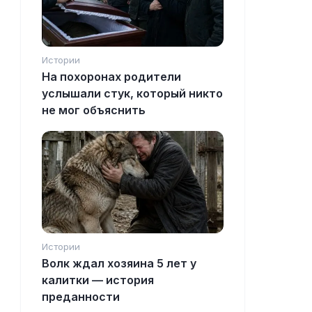
Истории
На похоронах родители
услышали стук, который никто
не мог объяснить
Истории
Волк ждал хозяина 5 лет у
калитки — история
преданности