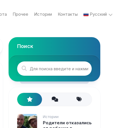
ота
Прочее
Истории
Контакты
Русский
English
Поиск
Українська
Русский
Истории
Родители отказались