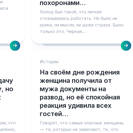
ак
похоронами…
ял в
Холод был такой, что легкие
отказывались работать. Не было ни
крика, ни мысли, ни даже страха. Было
только это. Черная...
Истории
На своём дне рождения
дачу
женщина получила от
, но
мужа документы на
к
развод, но её спокойная
реакция удивила всех
гостей…
том, что
Говорят, что самые опасные женщины
млённо,
— те, которых не замечают, те, что