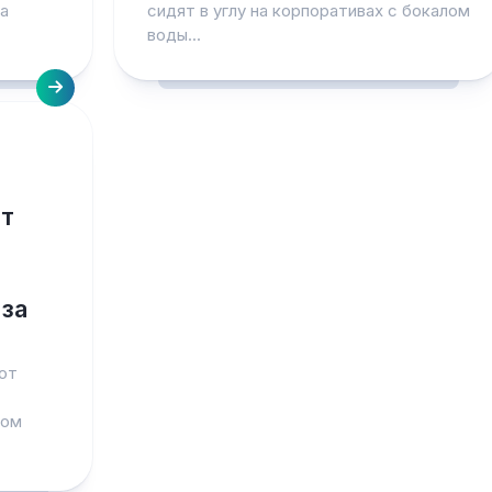
на
сидят в углу на корпоративах с бокалом
воды...
ёт
за
тот
том