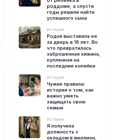
от ребенка в
роддоме, а спустя
годы решили найти
успешного сына
Истории
Родня выставила ее
за дверь в 16 лет. Во
что превратилась
заброшенная хижина,
купленная на
последние копейки
Истории
Чужие правила:
история о том, как
важно уметь
защищать свою
семью
Истории
Я получила
должность с
окладом в миллион,