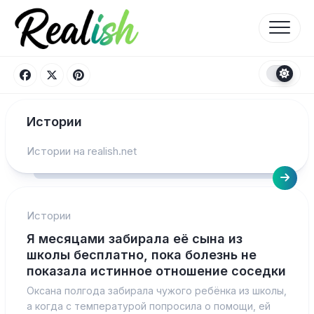
Перейти
к
содержанию
Истории
Истории на realish.net
Истории
Я месяцами забирала её сына из
школы бесплатно, пока болезнь не
показала истинное отношение соседки
Оксана полгода забирала чужого ребёнка из школы,
а когда с температурой попросила о помощи, ей