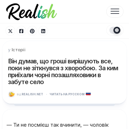
Перейти
до
вмісту
у
Історії
Він думав, що гроші вирішують все,
поки не зіткнувся з хворобою. За ким
приїхали чорні позашляховики в
забуте село
від
REALISH.NET
·
ЧИТАТЬ НА РУССКОМ
— Ти не посмієш так вчинити, — чоловік