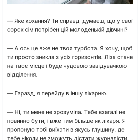
— Яке кохання? Ти справді думаєш, що у свої
сорок сім потрібен цій молоденькій дівчині?
— А ось це вже не твоя турбота. Я хочу, щоб
ти просто зникла з усіх горизонтів. Ліза стане
на твоє місце і буде чудовою завідувачкою
відділення.
— Гаразд, я перейду в іншу лікарню.
— Ні, ти мене не зрозуміла. Тебе взагалі не
повинно бути, і вже тим більше як лікаря. Я
пропоную тобі виїхати в якусь глушину, де
тебе ніколи не зможуть дістати журналісти.