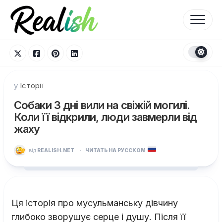
Перейти
до
вмісту
у
Історії
Собаки 3 дні вили на свіжій могилі.
Коли її відкрили, люди завмерли від
жаху
від
REALISH.NET
·
ЧИТАТЬ НА РУССКОМ
Ця історія про мусульманську дівчину
глибоко зворушує серце і душу. Після її