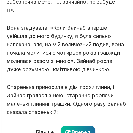
забезпечив мене, то, звичайно, не забуде і
її».
Вона згадувала: «Коли Зайнаб вперше
увійшла до мого будинку, я була сильно
налякана, але, на мій величезний подив, вона
почала молитися з чотирьох років і завжди
молилася разом зі мною». Зайнаб росла
дуже розумною і кмітливою дівчинкою.
Старенька приносила в дім трохи глини, і
Зайнаб гралася з нею, старанно роблячи
маленькі глиняні іграшки. Одного разу Зайнаб
сказала старенькій:
Більше...
Вперед