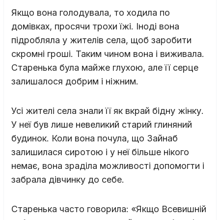
Якщо вона голодувала, то ходила по
домівках, просячи трохи їжі. Іноді вона
підробляла у жителів села, щоб заробити
скромні гроші. Таким чином вона і виживала.
Старенька була майже глухою, але її серце
залишалося добрим і ніжним.
Усі жителі села знали її як вкрай бідну жінку.
У неї був лише невеликий старий глиняний
будинок. Коли вона почула, що Зайнаб
залишилася сиротою і у неї більше нікого
немає, вона зраділа можливості допомогти і
забрала дівчинку до себе.
Старенька часто говорила: «Якщо Всевишній