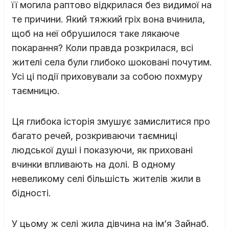
її могила раптово відкрилася без видимої на
те причини. Який тяжкий гріх вона вчинила,
щоб на неї обрушилося таке лякаюче
покарання? Коли правда розкрилася, всі
жителі села були глибоко шоковані почутим.
Усі ці події приховували за собою похмуру
таємницю.
Ця глибока історія змушує замислитися про
багато речей, розкриваючи таємниці
людської душі і показуючи, як приховані
вчинки впливають на долі. В одному
невеликому селі більшість жителів жили в
бідності.
У цьому ж селі жила дівчина на ім’я Зайнаб.