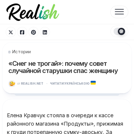
Перейти
к
содержанию
в
Истории
«Снег не трогай»: почему совет
случайной старушки спас женщину
от
REALISH.NET
·
ЧИТАТИ УКРАЇНСЬКОЮ
Елена Кравчук стояла в очереди к кассе
районного магазина «Продукты», прижимая
к груди потрепанную сумку-авоську. За