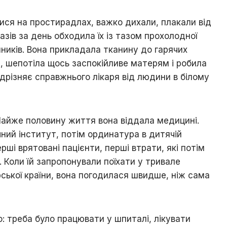
ися на простирадлах, важко дихали, плакали від
азів за день обходила їх із тазом прохолодної
ників. Вона прикладала тканину до гарячих
, шепотіла щось заспокійливе матерям і робила
ідрізняє справжнього лікаря від людини в білому
Майже половину життя вона віддала медицині.
ий інститут, потім ординатура в дитячій
перші врятовані пацієнти, перші втрати, які потім
. Коли їй запропонували поїхати у тривале
рської країни, вона погодилася швидше, ніж сама
о: треба було працювати у шпиталі, лікувати