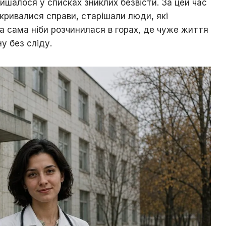
алишалося у списках зниклих безвісти. За цей час
кривалися справи, старішали люди, які
на сама ніби розчинилася в горах, де чуже життя
у без сліду.