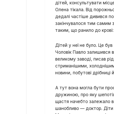
дітей, консультувати місце
Олена тікала. Від порожньо
дедалі частіше дивився пов
закінчувалося тим самим 
таким, що ранило до крові:
Дітей у неї не було. Це був
Чоловік Павло залишився в
великому заводі, писав рі
стриманішими, холоднішими
новини, побутові дрібниці
А тут вона могла бути прос
дружиною, про яку шепоті
щастя начебто залежало від
шанобливо — доктор. Діти т