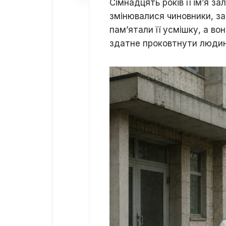
Сімнадцять років її ім’я з
змінювалися чиновники, за
пам’ятали її усмішку, а во
здатне проковтнути людин