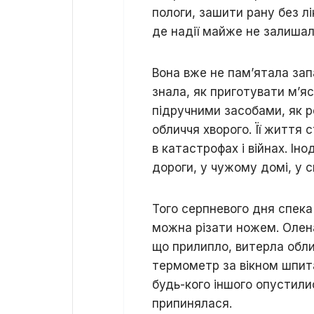
пологи, зашити рану без л
де надії майже не залишал
Вона вже не пам’ятала зап
знала, як приготувати м’я
підручними засобами, як р
обличчя хворого. Її життя
в катастрофах і війнах. Ін
дороги, у чужому домі, у св
Того серпневого дня спека
можна різати ножем. Олена
що прилипло, витерла обли
термометр за вікном шпитал
будь-кого іншого опустилис
припинялася.