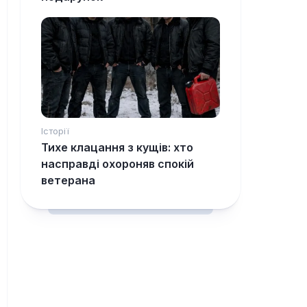
Історії
Тихе клацання з кущів: хто
насправді охороняв спокій
ветерана