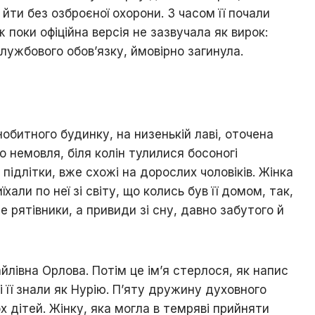
йти без озброєної охорони. З часом її почали
 поки офіційна версія не зазвучала як вирок:
лужбового обов’язку, ймовірно загинула.
инобитного будинку, на низенькій лаві, оточена
ло немовля, біля колін тулилися босоногі
 підлітки, вже схожі на дорослих чоловіків. Жінка
хали по неї зі світу, що колись був її домом, так,
е рятівники, а привиди зі сну, давно забутого й
йлівна Орлова. Потім це ім’я стерлося, як напис
і її знали як Нурію. П’яту дружину духовного
х дітей. Жінку, яка могла в темряві прийняти