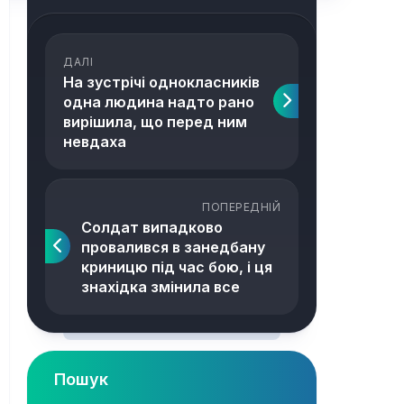
ДАЛІ
На зустрічі однокласників
одна людина надто рано
вирішила, що перед ним
невдаха
ПОПЕРЕДНІЙ
Солдат випадково
провалився в занедбану
криницю під час бою, і ця
знахідка змінила все
Пошук