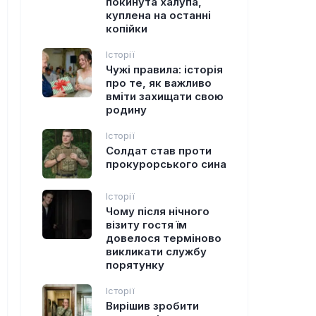
покинута халупа,
куплена на останні
копійки
Історії
Чужі правила: історія
про те, як важливо
вміти захищати свою
родину
Історії
Солдат став проти
прокурорського сина
Історії
Чому після нічного
візиту гостя їм
довелося терміново
викликати службу
порятунку
Історії
Вирішив зробити