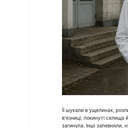
Її шукали в ущелинах, розп
в’язниці, покинуті селища 
загинула. Інші запевняли, 