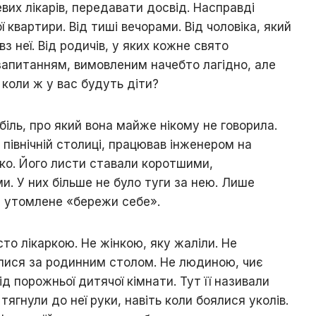
вих лікарів, передавати досвід. Насправді
ї квартири. Від тиші вечорами. Від чоловіка, який
з неї. Від родичів, у яких кожне свято
запитанням, вимовленим начебто лагідно, але
 коли ж у вас будуть діти?
 біль, про який вона майже нікому не говорила.
 північній столиці, працював інженером на
дко. Його листи ставали коротшими,
. У них більше не було туги за нею. Лише
 й утомлене «бережи себе».
то лікаркою. Не жінкою, яку жаліли. Не
лися за родинним столом. Не людиною, чиє
 порожньої дитячої кімнати. Тут її називали
ягнули до неї руки, навіть коли боялися уколів.