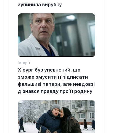
зупинила вирубку
Історії
Хірург був упевнений, що
зможе змусити її підписати
фальшиві папери, але невдовзі
дізнався правду про її родину