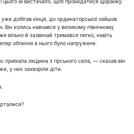
 І цього їй вистачало, щоб прокидатися щоранку.
ь уже добігав кінця, до ординаторської зайшов
. Він колись навчався у великому північному
йже вільно й зазвичай тримався легко, навіть
епер обличчя в нього було напружене.
с приїхала людина з гірського села, — сказав він
же, у них захворіли діти.
.
ерталися?