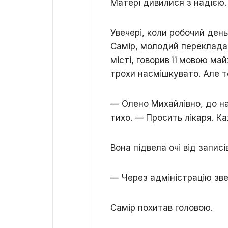
Матері дивилися з надією.
Увечері, коли робочий ден
Самір, молодий перекладач
місті, говорив її мовою ма
трохи насмішкувато. Але т
— Олено Михайлівно, до на
тихо. — Просить лікаря. Ка
Вона підвела очі від записів
— Через адміністрацію зв
Самір похитав головою.