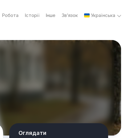
Робота
Історії
Інше
Зв’язок
Українська
English
Українська
Русский
Оглядати