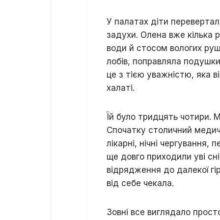
У палатах діти перевертал
задухи. Олена вже кілька р
води й стосом вологих руш
лобів, поправляла подушки
це з тією уважністю, яка в
халаті.
Їй було тридцять чотири. 
Спочатку столичний медичн
лікарні, нічні чергування, 
ще довго приходили уві сні
відрядження до далекої гі
від себе чекала.
Зовні все виглядало прост