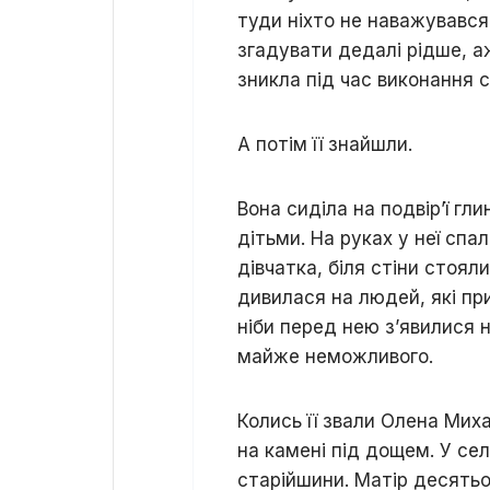
туди ніхто не наважувався 
згадувати дедалі рідше, аж
зникла під час виконання с
А потім її знайшли.
Вона сиділа на подвір’ї гл
дітьми. На руках у неї спа
дівчатка, біля стіни стояли
дивилася на людей, які приї
ніби перед нею з’явилися н
майже неможливого.
Колись її звали Олена Миха
на камені під дощем. У сел
старійшини. Матір десятьо