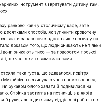
ікарняних інструментів і врятувати дитину там,
ося.
аху ранкової кави у столичному кафе, зате
со десятками способів, як зупинити кровотечу
озпізнати запалення з одного лише погляду на
 стало доказом того, що люди зникають не тільки
оді вони зникають тихо — за поворотом гірської
іті, де час іде за своїми законами.
 стояла така густа, що здавалося, повітря
 Михайлівна відкинула з чола пасмо волосся,
ччя рукавом білого халата й подивилася на
ю. Стрілка застигла на позначці, від якої в
я б руки, але в дитячому відділенні робота не