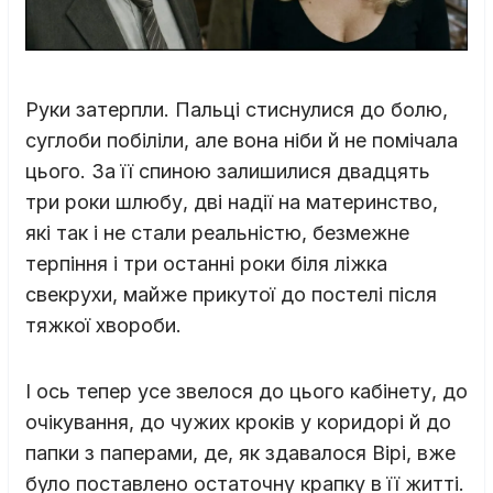
Руки затерпли. Пальці стиснулися до болю,
суглоби побіліли, але вона ніби й не помічала
цього. За її спиною залишилися двадцять
три роки шлюбу, дві надії на материнство,
які так і не стали реальністю, безмежне
терпіння і три останні роки біля ліжка
свекрухи, майже прикутої до постелі після
тяжкої хвороби.
І ось тепер усе звелося до цього кабінету, до
очікування, до чужих кроків у коридорі й до
папки з паперами, де, як здавалося Вірі, вже
було поставлено остаточну крапку в її житті.