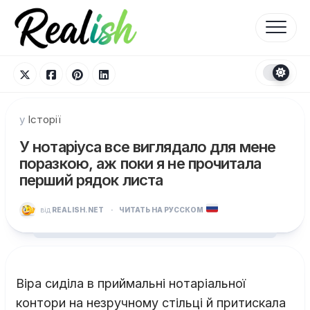
Перейти
до
вмісту
у
Історії
У нотаріуса все виглядало для мене
поразкою, аж поки я не прочитала
перший рядок листа
від
REALISH.NET
·
ЧИТАТЬ НА РУССКОМ
Віра сиділа в приймальні нотаріальної
контори на незручному стільці й притискала