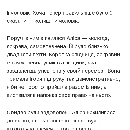
Її чоловік. Хоча тепер правильніше було б
сказати — колишній чоловік.
Поруч із ним з’явилася Аліса — молода,
яскрава, самовпевнена. Їй було близько
двадцяти п’яти. Коротка спідниця, яскравий
макіяж, певна усмішка людини, яка
заздалегідь упевнена у своїй перемозі. Вона
тримала Ігоря під руку так демонстративно,
ніби не просто прийшла разом із ним, а
виставляла напоказ своє право на нього.
Обидва були задоволені. Аліса нахилилася
до нього, щось прошепотіла на вухо,
штовхнула плечем, і Ігор голосно