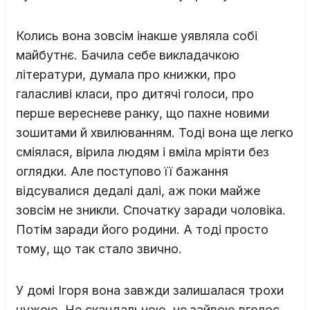
Колись вона зовсім інакше уявляла собі
майбутнє. Бачила себе викладачкою
літератури, думала про книжки, про
галасливі класи, про дитячі голоси, про
перше вересневе ранку, що пахне новими
зошитами й хвилюванням. Тоді вона ще легко
сміялася, вірила людям і вміла мріяти без
оглядки. Але поступово її бажання
відсувалися дедалі далі, аж поки майже
зовсім не зникли. Спочатку заради чоловіка.
Потім заради його родини. А тоді просто
тому, що так стало звично.
У домі Ігоря вона завжди залишалася трохи
чужою. Не скандальною, не зайвою вголос