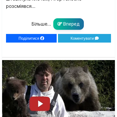
розсміявся…
Більше...
Вперед
Поділитися
Коментувати