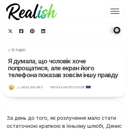
Перейти
до
вмісту
у
Історії
Я думала, що чоловік хоче
попрощатися, але екран його
телефона показав зовсім іншу правду
від
REALISH.NET
·
ЧИТАТЬ НА РУССКОМ
За день до того, як розлучення мало стати
остаточною крапкою в їхньому шлюбі, Денис