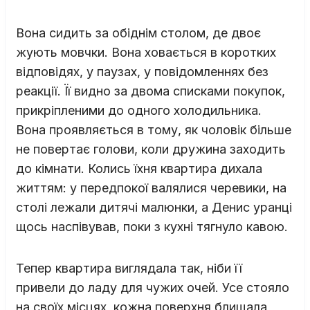
Вона сидить за обіднім столом, де двоє
жують мовчки. Вона ховається в коротких
відповідях, у паузах, у повідомленнях без
реакції. Її видно за двома списками покупок,
прикріпленими до одного холодильника.
Вона проявляється в тому, як чоловік більше
не повертає голови, коли дружина заходить
до кімнати. Колись їхня квартира дихала
життям: у передпокої валялися черевики, на
столі лежали дитячі малюнки, а Денис уранці
щось наспівував, поки з кухні тягнуло кавою.
Тепер квартира виглядала так, ніби її
привели до ладу для чужих очей. Усе стояло
на своїх місцях, кожна поверхня блищала,