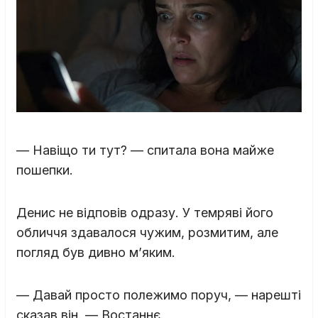
— Навіщо ти тут? — спитала вона майже
пошепки.
Денис не відповів одразу. У темряві його
обличчя здавалося чужим, розмитим, але
погляд був дивно м’яким.
— Давай просто полежимо поруч, — нарешті
сказав він. — Востаннє.