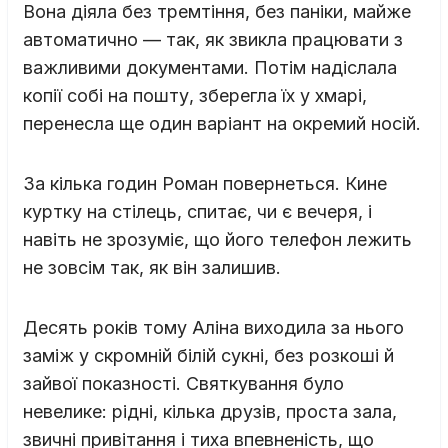
Вона діяла без тремтіння, без паніки, майже
автоматично — так, як звикла працювати з
важливими документами. Потім надіслала
копії собі на пошту, зберегла їх у хмарі,
перенесла ще один варіант на окремий носій.
За кілька годин Роман повернеться. Кине
куртку на стілець, спитає, чи є вечеря, і
навіть не зрозуміє, що його телефон лежить
не зовсім так, як він залишив.
Десять років тому Аліна виходила за нього
заміж у скромній білій сукні, без розкоші й
зайвої показності. Святкування було
невелике: рідні, кілька друзів, проста зала,
звичні привітання і тиха впевненість, що