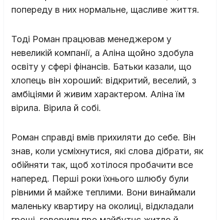
попереду в них нормальне, щасливе життя.
Тоді Роман працював менеджером у
невеликій компанії, а Аліна щойно здобула
освіту у сфері фінансів. Батьки казали, що
хлопець він хороший: відкритий, веселий, з
амбіціями й живим характером. Аліна їм
вірила. Вірила й собі.
Роман справді вмів прихиляти до себе. Він
знав, коли усміхнутися, які слова дібрати, як
обійняти так, щоб хотілося пробачити все
наперед. Перші роки їхнього шлюбу були
рівними й майже теплими. Вони винаймали
маленьку квартиру на околиці, відкладали
гроші, говорили про майбутнє житло й