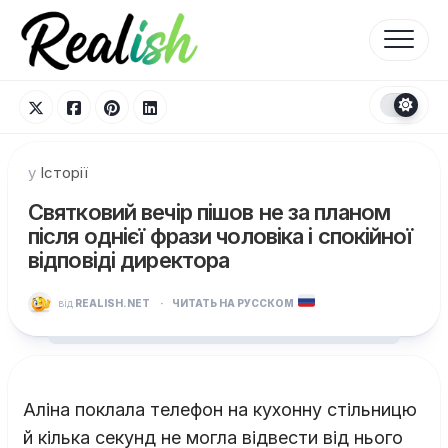
Перейти
до
вмісту
у
Історії
Святковий вечір пішов не за планом
після однієї фрази чоловіка і спокійної
відповіді директора
від
REALISH.NET
·
ЧИТАТЬ НА РУССКОМ
Аліна поклала телефон на кухонну стільницю
й кілька секунд не могла відвести від нього