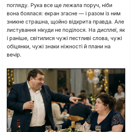
погляду. Рука все ще лежала поруч, ніби
вона боялася: екран згасне — і разом із ним
зникне страшна, щойно відкрита правда. Але
листування нікуди не поділося. На дисплеї, як
і раніше, світилися чужі пестливі слова, чужі
обіцянки, чужі знаки ніжності й плани на
вечір.