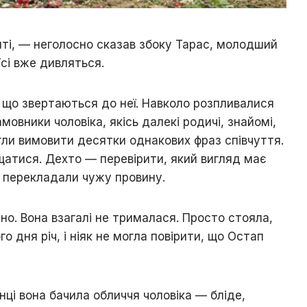
ті, — неголосно сказав збоку Тарас, молодший
Усі вже дивляться.
, що звертаються до неї. Навколо розпливалися
амовники чоловіка, якісь далекі родичі, знайомі,
игли вимовити десятки однакових фраз співчуття.
щатися. Дехто — перевірити, який вигляд має
и перекладали чужу провину.
но. Вона взагалі не трималася. Просто стояла,
о дня річ, і ніяк не могла повірити, що Остап
нці вона бачила обличчя чоловіка — бліде,