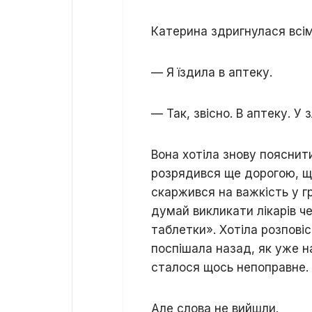
Катерина здригнулася всім т
— Я їздила в аптеку.
— Так, звісно. В аптеку. У 
Вона хотіла знову пояснит
розрядився ще дорогою, що 
скаржився на важкість у гр
думай викликати лікарів ч
таблетки». Хотіла розповіс
поспішала назад, як уже н
сталося щось непоправне.
Але слова не вийшли.