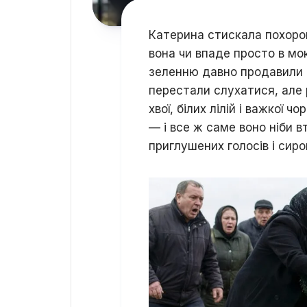
Катерина стискала похоронн
вона чи впаде просто в мо
зеленню давно продавили 
перестали слухатися, але р
хвої, білих лілій і важкої 
— і все ж саме воно ніби 
приглушених голосів і сиро