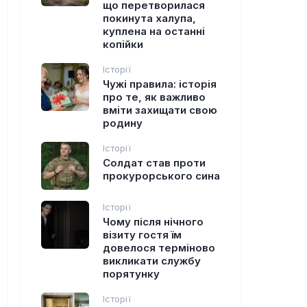
що перетворилася
покинута халупа,
куплена на останні
копійки
Історії
Чужі правила: історія
про те, як важливо
вміти захищати свою
родину
Історії
Солдат став проти
прокурорського сина
Історії
Чому після нічного
візиту гостя їм
довелося терміново
викликати службу
порятунку
Історії