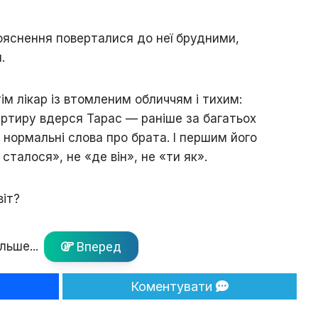
 пояснення поверталися до неї брудними,
.
ім лікар із втомленим обличчям і тихим:
артиру вдерся Тарас — раніше за багатьох
і нормальні слова про брата. І першим його
сталося», не «де він», не «ти як».
іт?
льше...
Вперед
Коментувати