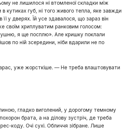
ьому не лишилося ні втомленої складки між
и в кутиках губ, ні того живого тепла, яке завжди
в її у дверях. Їй усе здавалося, що зараз він
же своїм хриплуватим ранковим голосом:
ушню, я ще посплю». Але кришку поклали
йшов по ній зсередини, ніби вдарили не по
арас, уже жорсткіше. — Не треба влаштовувати
 спиною, гладко виголений, у дорогому темному
 похорон брата, а на ділову зустріч, де треба
ес-коду. Очі сухі. Обличчя зібране. Лише