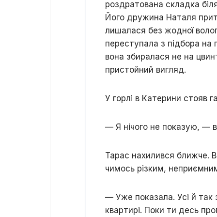
роздратована складка біля
Його дружина Наталя прити
лишалася без жодної волог
переступала з підбора на п
вона збиралася не на цвин
пристойний вигляд.
У горлі в Катерини стояв г
— Я нічого не показую, — 
Тарас нахилився ближче. В
чимось різким, неприємни
— Уже показала. Усі й так
квартирі. Поки ти десь пр