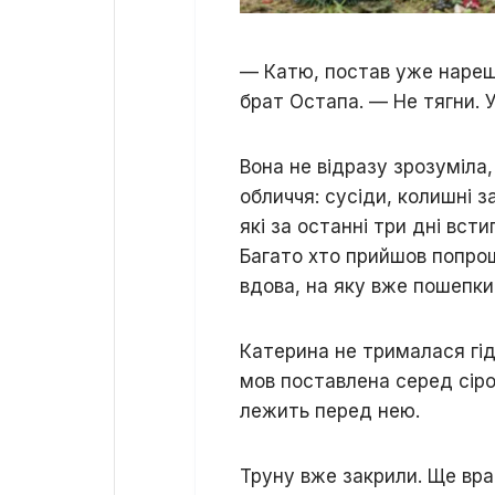
— Катю, постав уже нареш
брат Остапа. — Не тягни. 
Вона не відразу зрозуміла
обличчя: сусіди, колишні з
які за останні три дні вст
Багато хто прийшов попро
вдова, на яку вже пошепк
Катерина не трималася гід
мов поставлена серед сірог
лежить перед нею.
Труну вже закрили. Ще вра