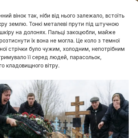
ий вінок так, ніби від нього залежало, встоїть
кру землю. Тонкі металеві прути під штучною
шкіру на долонях. Пальці закоцюбли, майже
озтиснути їх вона не могла. Це коло з темної
чорної стрічки було чужим, холодним, непотрібним
втримувало її серед людей, парасольок,
го кладовищного вітру.