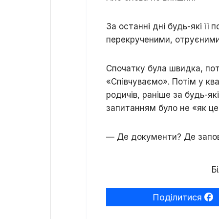
За останні дні будь-які її
перекрученими, отруєними
Спочатку була швидка, пот
«Співчуваємо». Потім у кв
родичів, раніше за будь-як
запитанням було не «як це 
— Де документи? Де запов
Бі
Поділитися