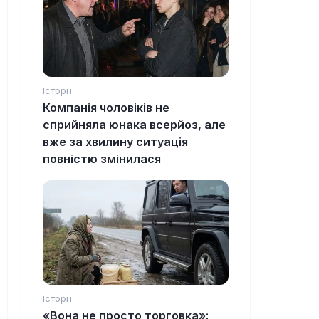
Історії
Компанія чоловіків не
сприйняла юнака всерйоз, але
вже за хвилину ситуація
повністю змінилася
Історії
«Вона не просто торговка»: