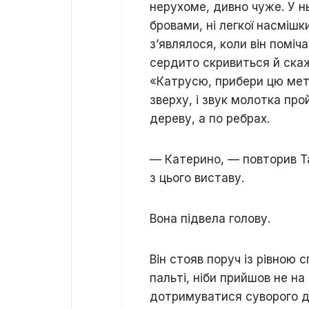
нерухоме, дивно чуже. У н
бровами, ні легкої насмішк
з’являлося, коли він поміча
сердито скривиться й ска
«Катрусю, прибери цю мет
зверху, і звук молотка про
дереву, а по ребрах.
— Катерино, — повторив Т
з цього виставу.
Вона підвела голову.
Він стояв поруч із рівною
пальті, ніби прийшов не на
дотримуватися суворого др