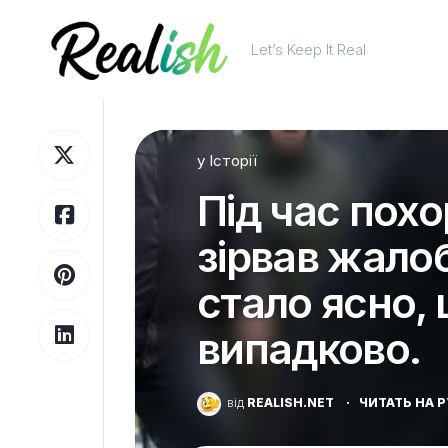
Перейти
до
Let’s Keep It Real
вмісту
у
Історії
Під час пох
зірвав жалоб
стало ясно, 
випадково.
від
REALISH.NET
·
ЧИТАТЬ НА 