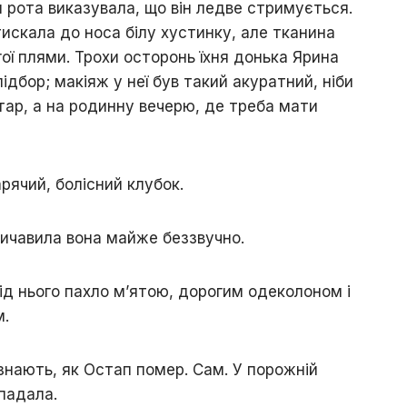
 рота виказувала, що він ледве стримується.
скала до носа білу хустинку, але тканина
ої плями. Трохи осторонь їхня донька Ярина
ідбор; макіяж у неї був такий акуратний, ніби
тар, а на родинну вечерю, де треба мати
арячий, болісний клубок.
вичавила вона майже беззвучно.
ід нього пахло м’ятою, дорогим одеколоном і
м.
 знають, як Остап помер. Сам. У порожній
опадала.