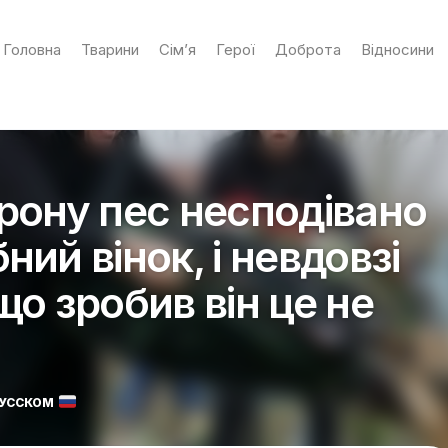
Головна
Тварини
Сім’я
Герої
Доброта
Відносини
орону пес несподівано
ний вінок, і невдовзі
що зробив він це не
РУССКОМ