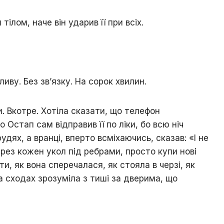
ілом, наче він ударив її при всіх.
зливу. Без зв’язку. На сорок хвилин.
и. Вкотре. Хотіла сказати, що телефон
Остап сам відправив її по ліки, бо всю ніч
удях, а вранці, вперто всміхаючись, сказав: «І не
ерез кожен укол під ребрами, просто купи нові
ти, як вона сперечалася, як стояла в черзі, як
а сходах зрозуміла з тиші за дверима, що