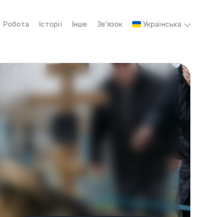
Робота
Історії
Інше
Зв’язок
Українська
English
Українська
Русский