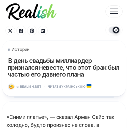
Перейти
к
содержанию
в
Истории
В день свадьбы миллиардер
признался невесте, что этот брак был
частью его давнего плана
от
REALISH.NET
·
ЧИТАТИ УКРАЇНСЬКОЮ
«Сними платье», — сказал Арман Сайр так
холодно, будто произнес не слова, а