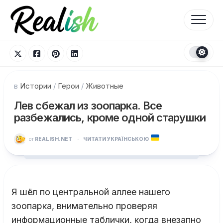
Перейти
к
содержанию
в
Истории
/
Герои
/
Животные
Лев cбежал из зоопарка. Все
разбежались, кроме одной старушки
от
REALISH.NET
·
ЧИТАТИ УКРАЇНСЬКОЮ
Я шёл по центральной аллее нашего
зоопарка, внимательно проверяя
информационные таблички, когда внезапно