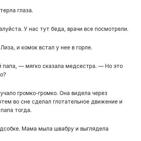
терла глаза.
луйста. У нас тут беда, врачи все посмотрели.
иза, и комок встал у нее в горле.
й папа, — мягко сказала медсестра. — Но это
шо?
учало громко-громко. Она видела через
ртем во сне сделал глотательное движение и
папа тогда.
дсобке. Мама мыла швабру и выглядела