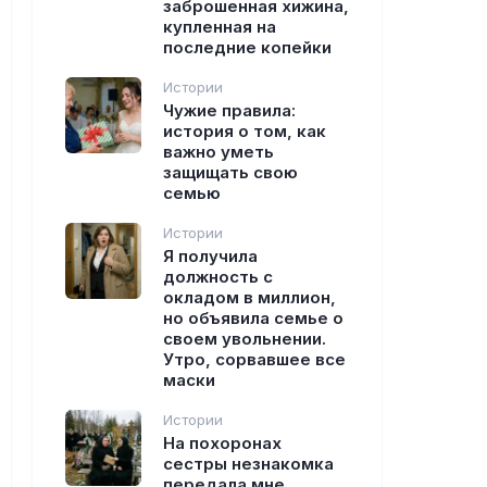
заброшенная хижина,
купленная на
последние копейки
Истории
Чужие правила:
история о том, как
важно уметь
защищать свою
семью
Истории
Я получила
должность с
окладом в миллион,
но объявила семье о
своем увольнении.
Утро, сорвавшее все
маски
Истории
На похоронах
сестры незнакомка
передала мне