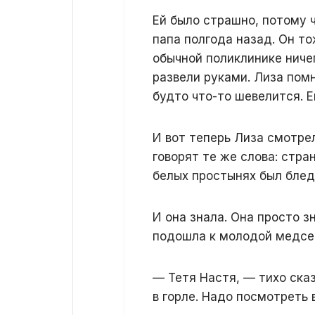
Ей было страшно, потому ч
папа полгода назад. Он то
обычной поликлинике ничег
развели руками. Лиза помн
будто что-то шевелится. Е
И вот теперь Лиза смотрел
говорят те же слова: стра
белых простынях был блед
И она знала. Она просто з
подошла к молодой медсес
— Тетя Настя, — тихо сказ
в горле. Надо посмотреть в