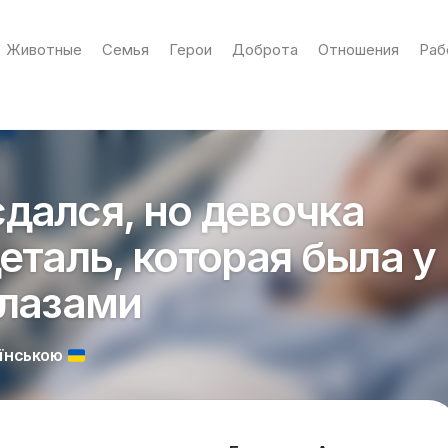
Животные
Семья
Герои
Доброта
Отношения
Раб
дался, но девочка
еталь, которая была у
глазами
АЇНСЬКОЮ