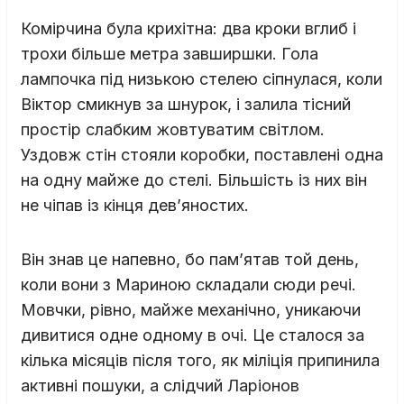
Комірчина була крихітна: два кроки вглиб і
трохи більше метра завширшки. Гола
лампочка під низькою стелею сіпнулася, коли
Віктор смикнув за шнурок, і залила тісний
простір слабким жовтуватим світлом.
Уздовж стін стояли коробки, поставлені одна
на одну майже до стелі. Більшість із них він
не чіпав із кінця дев’яностих.
Він знав це напевно, бо пам’ятав той день,
коли вони з Мариною складали сюди речі.
Мовчки, рівно, майже механічно, уникаючи
дивитися одне одному в очі. Це сталося за
кілька місяців після того, як міліція припинила
активні пошуки, а слідчий Ларіонов