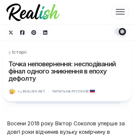
Перейти
до
вмісту
у
Історії
Точка неповернення: несподіваний
фінал одного зникнення в епоху
дефолту
від
REALISH.NET
·
ЧИТАТЬ НА РУССКОМ
Восени 2018 року Віктор Соколов уперше за
довгі роки відчинив вузьку комірчину в