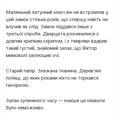
Маленький латунний ключ він не встромляв у
цей замок стільки років, що спершу навіть не
влучив як слід. Замок піддався лише з
третьої спроби. Дверцята розчинилися з
довгим хрипким скрипом, і з темряви вдарив
такий густий, знайомий запах, що Віктор
мимоволі заплющив очі.
Старий папір. Злежана тканина. Дерев’яні
полиці, до яких роками ніхто не торкався
ганчіркою.
Запах зупиненого часу — інакше це назвати
було неможливо.