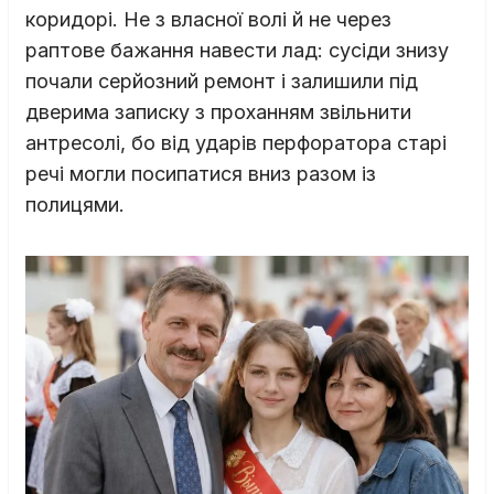
коридорі. Не з власної волі й не через
раптове бажання навести лад: сусіди знизу
почали серйозний ремонт і залишили під
дверима записку з проханням звільнити
антресолі, бо від ударів перфоратора старі
речі могли посипатися вниз разом із
полицями.