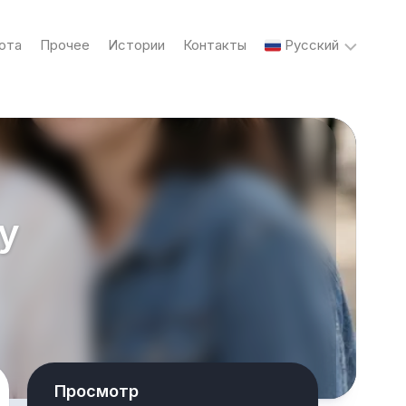
ота
Прочее
Истории
Контакты
Русский
English
Українська
у
Русский
Просмотр