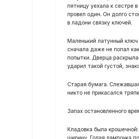
пятницу уехала к сестре в
провел один. Он долго ст
в ладони связку ключей.
Маленький латунный ключ о
сначала даже не попал ка
попытки. Дверца раскрыла
ударил такой густой, знак
Старая бумага. Слежавшая
никто не прикасался тряпк
Запах остановленного вре
Кладовка была крошечной: 
ширину. Голая лампочка п