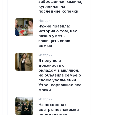
заброшенная хижина,
купленная на
последние копейки
Истории
Чужие правила:
история о том, как
важно уметь
защищать свою
семью
Истории
Я получила
должность с
окладом в миллион,
но объявила семье о
своем увольнении.
Утро, сорвавшее все
маски
Истории
На похоронах
сестры незнакомка
передала мне