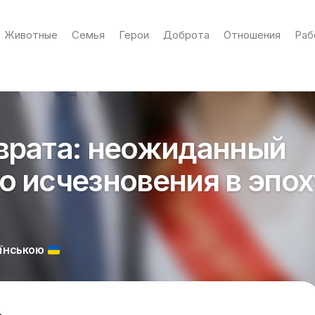
Животные
Семья
Герои
Доброта
Отношения
Раб
врата: неожиданный
о исчезновения в эпох
АЇНСЬКОЮ