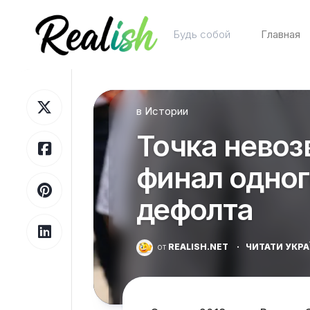
Перейти
к
Будь собой
Главная
содержанию
в
Истории
Точка невоз
финал одног
дефолта
от
REALISH.NET
·
ЧИТАТИ УКР