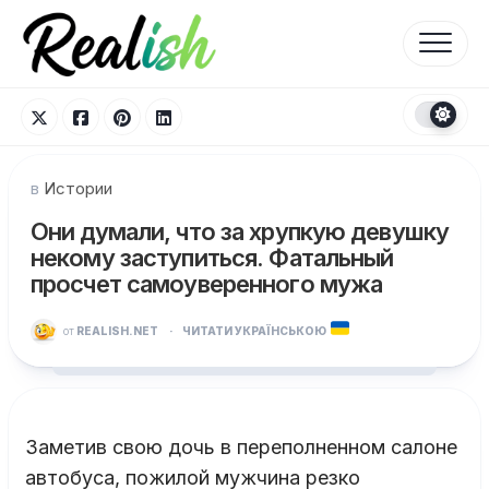
Перейти
к
содержанию
в
Истории
Они думали, что за хрупкую девушку
некому заступиться. Фатальный
просчет самоуверенного мужа
от
REALISH.NET
·
ЧИТАТИ УКРАЇНСЬКОЮ
Заметив свою дочь в переполненном салоне
автобуса, пожилой мужчина резко