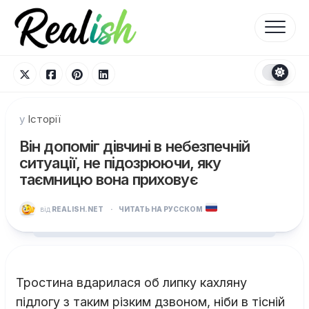
Перейти
до
вмісту
у
Історії
Він допоміг дівчині в небезпечній
ситуації, не підозрюючи, яку
таємницю вона приховує
від
REALISH.NET
·
ЧИТАТЬ НА РУССКОМ
Тростина вдарилася об липку кахляну
підлогу з таким різким дзвоном, ніби в тісній