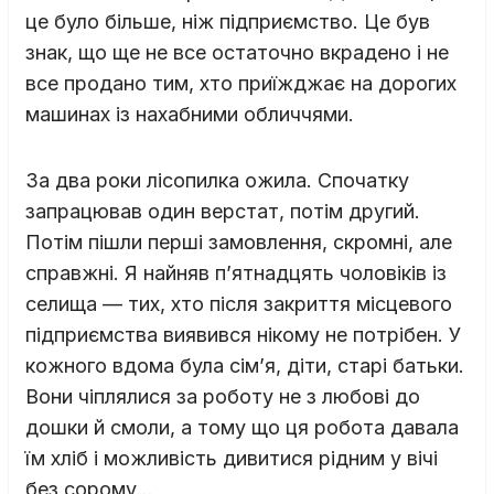
це було більше, ніж підприємство. Це був
знак, що ще не все остаточно вкрадено і не
все продано тим, хто приїжджає на дорогих
машинах із нахабними обличчями.
За два роки лісопилка ожила. Спочатку
запрацював один верстат, потім другий.
Потім пішли перші замовлення, скромні, але
справжні. Я найняв п’ятнадцять чоловіків із
селища — тих, хто після закриття місцевого
підприємства виявився нікому не потрібен. У
кожного вдома була сім’я, діти, старі батьки.
Вони чіплялися за роботу не з любові до
дошки й смоли, а тому що ця робота давала
їм хліб і можливість дивитися рідним у вічі
без сорому…