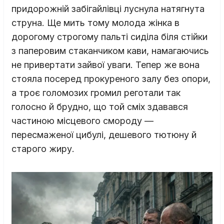
придорожній забігайлівці луснула натягнута
струна. Ще мить тому молода жінка в
дорогому строгому пальті сиділа біля стійки
з паперовим стаканчиком кави, намагаючись
не привертати зайвої уваги. Тепер же вона
стояла посеред прокуреного залу без опори,
а троє голомозих громил реготали так
голосно й брудно, що той сміх здавався
частиною місцевого смороду —
пересмаженої цибулі, дешевого тютюну й
старого жиру.