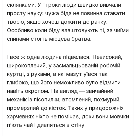
склянками. У ті роки люди швидко вивчали
просту науку: чужа біда не повинна ставати
твоєю, якщо хочеш дожити до ранку.
Особливо коли біду влаштовують ті, за чиїми
спинами стоїть місцева братва.
І все ж одна людина підвелася. Невисокий,
широкоплечий, у засмальцьованій робочій
куртці, з руками, в які мазут уївся так
глибоко, що його неможливо було відмити
навіть окропом. На вигляд — звичайний
механік із лісопилки, втомлений, похмурий,
промерзлий до кісток. Таких у придорожніх
харчевнях ніхто не помічає, доки вони мовчки
п’ють чай і дивляться в стіну.