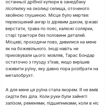
останньої дрібної купюри в занедбану
лісопилку на околиці селища, оточеного
хвойною глушиною. Місце було мертве:
перекошений ангар із дірявим дахом, іржаві
верстати, трава по пояс, калюжі солярки,
старі трактори без половини деталей.
Місцеві, проходячи повз, дивилися на мене
як на божевільного. Іноді навіть не
приховували цього: мовляв, Тарас Бондар
остаточно з глузду з’їхав, якщо вирішив
оживити руїну, яку давно пора розібрати на
металобрухт.
А для мене ця руїна стала якорем. Я не вмів
сидіти без діла. Коли руки були зайняті
залізом, ременями, підшипниками, коли в ніс