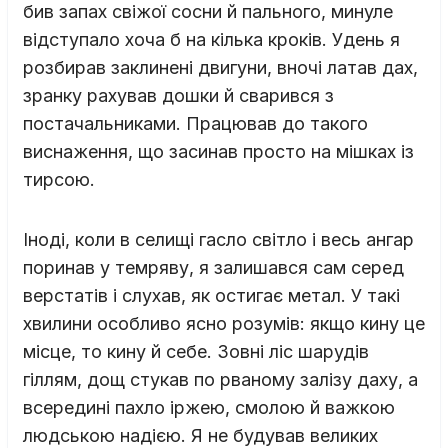
бив запах свіжої сосни й пального, минуле
відступало хоча б на кілька кроків. Удень я
розбирав заклинені двигуни, вночі латав дах,
зранку рахував дошки й сварився з
постачальниками. Працював до такого
виснаження, що засинав просто на мішках із
тирсою.
Іноді, коли в селищі гасло світло і весь ангар
поринав у темряву, я залишався сам серед
верстатів і слухав, як остигає метал. У такі
хвилини особливо ясно розумів: якщо кину це
місце, то кину й себе. Зовні ліс шарудів
гіллям, дощ стукав по рваному залізу даху, а
всередині пахло іржею, смолою й важкою
людською надією. Я не будував великих