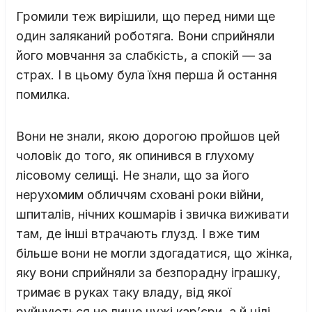
Громили теж вирішили, що перед ними ще
один заляканий роботяга. Вони сприйняли
його мовчання за слабкість, а спокій — за
страх. І в цьому була їхня перша й остання
помилка.
Вони не знали, якою дорогою пройшов цей
чоловік до того, як опинився в глухому
лісовому селищі. Не знали, що за його
нерухомим обличчям сховані роки війни,
шпиталів, нічних кошмарів і звичка виживати
там, де інші втрачають глузд. І вже тим
більше вони не могли здогадатися, що жінка,
яку вони сприйняли за безпорадну іграшку,
тримає в руках таку владу, від якої
руйнуються не лише чужі кар’єри, а й цілі