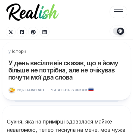
Перейти
до
вмісту
у
Історії
У день весілля він сказав, що я йому
більше не потрібна, але не очікував
почути мої два слова
від
REALISH.NET
·
ЧИТАТЬ НА РУССКОМ
Сукня, яка на примірці здавалася майже
невагомою, тепер тиснула на мене, мов чужа