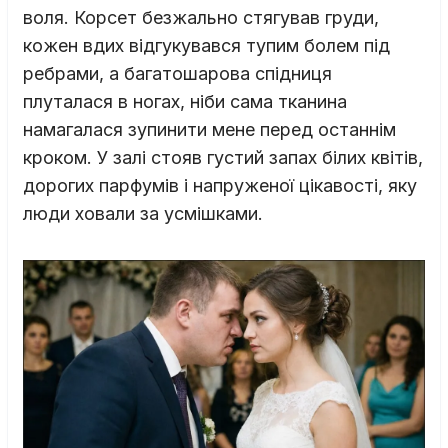
воля. Корсет безжально стягував груди,
кожен вдих відгукувався тупим болем під
ребрами, а багатошарова спідниця
плуталася в ногах, ніби сама тканина
намагалася зупинити мене перед останнім
кроком. У залі стояв густий запах білих квітів,
дорогих парфумів і напруженої цікавості, яку
люди ховали за усмішками.