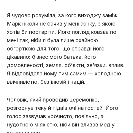
Я чудово розуміла, за кого виходжу заміж.
Марк ніколи не бачив у мені жінку, з якою
хотів би постаріти. Його погляд ковзав по
мені так, ніби я була лише охайною
обгорткою для того, що справді його
цікавило: бізнес мого батька, його
домовленості, земля, об’єкти, зв’язки, вплив.
Я відповідала йому тим самим — холодною
ввічливістю, без ілюзій і надій.
Чоловік, який проводив церемонію,
розгорнув теку й підвів очі на гостей. Його
голос зазвучав урочисто, повільно, з
нудотною м’якістю, ніби він вливав мед у
кожне слово.