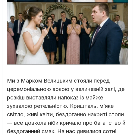
Ми з Марком Велицьким стояли перед
церемоніальною аркою у величезній залі, де
розкіш виставляли напоказ із майже
зухвалою ретельністю. Кришталь, м’яке
світло, живі квіти, бездоганно накриті столи
— все довкола ніби кричало про багатство й
бездоганний смак. На нас дивилися сотні