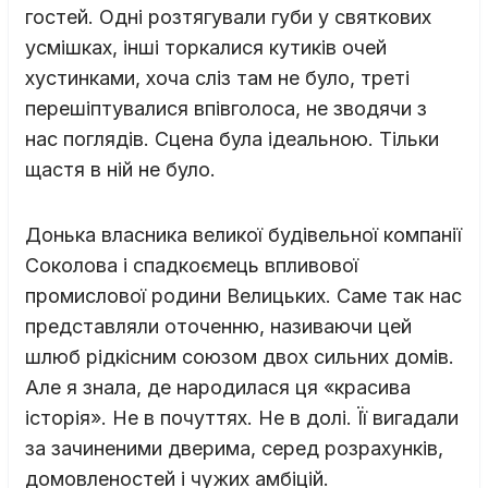
гостей. Одні розтягували губи у святкових
усмішках, інші торкалися кутиків очей
хустинками, хоча сліз там не було, треті
перешіптувалися впівголоса, не зводячи з
нас поглядів. Сцена була ідеальною. Тільки
щастя в ній не було.
Донька власника великої будівельної компанії
Соколова і спадкоємець впливової
промислової родини Велицьких. Саме так нас
представляли оточенню, називаючи цей
шлюб рідкісним союзом двох сильних домів.
Але я знала, де народилася ця «красива
історія». Не в почуттях. Не в долі. Її вигадали
за зачиненими дверима, серед розрахунків,
домовленостей і чужих амбіцій.