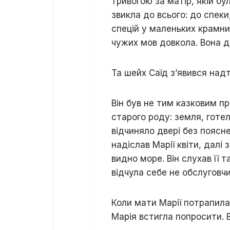
тривогою за матір, якій бу
звикла до всього: до спеки
спецій у маленьких крамниц
чужих мов довкола. Вона 
Та шейх Саїд з’явився над
Він був не тим казковим п
старого роду: земля, готелі
відчиняло двері без поясне
надіслав Марії квіти, далі
видно море. Він слухав її 
відчула себе не обслуговч
Коли мати Марії потрапила 
Марія встигла попросити. В