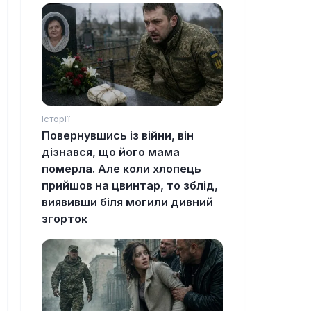
Історії
Повернувшись із війни, він
дізнався, що його мама
померла. Але коли хлопець
прийшов на цвинтар, то зблід,
виявивши біля могили дивний
згорток