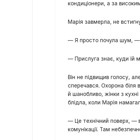
кондиціонери, а за високи
Марія завмерла, не встигн
— Я просто почула шум, — 
— Прислуга знає, куди їй 
Він не підвищив голосу, ал
сперечався. Охорона біля в
й шанобливо, жінки з кухні
блідла, коли Марія намагал
— Це технічний поверх, — в
комунікації. Там небезпечн