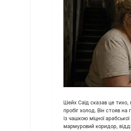
Шейх Саїд сказав це тихо, 
пробіг холод. Він стояв на 
із чашкою міцної арабської
мармуровий коридор, віддз