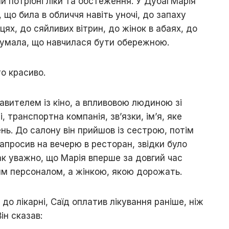
ли потрібні ліки та обстеження. У Дубаї Марія
, що била в обличчя навіть уночі, до запаху
ях, до сяйливих вітрин, до жінок в абаях, до
думала, що навчилася бути обережною.
то красиво.
равителем із кіно, а впливовою людиною зі
, транспортна компанія, зв’язки, ім’я, яке
нь. До салону він прийшов із сестрою, потім
 запросив на вечерю в ресторан, звідки було
так уважно, що Марія вперше за довгий час
им персоналом, а жінкою, якою дорожать.
до лікарні, Саїд оплатив лікування раніше, ніж
ін сказав: