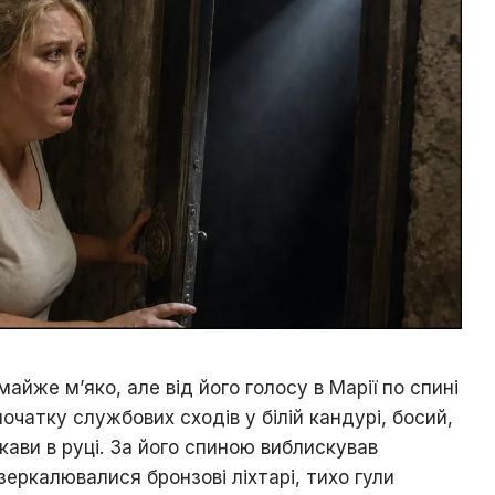
майже м’яко, але від його голосу в Марії по спині
початку службових сходів у білій кандурі, босий,
 кави в руці. За його спиною виблискував
еркалювалися бронзові ліхтарі, тихо гули