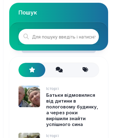
Пошук
Історії
Батьки відмовилися
від дитини в
пологовому будинку,
а через роки
вирішили знайти
успішного сина
Історії