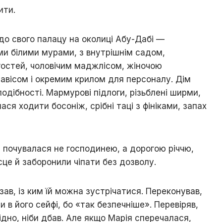
ити.
ї до свого палацу на околиці Абу-Дабі —
ими білими мурами, з внутрішнім садом,
гостей, чоловічим маджлісом, жіночою
авісом і окремим крилом для персоналу. Дім
одібності. Мармурові підлоги, різьблені ширми,
ася ходити босоніж, срібні таці з фініками, запах
на почувалася не господинею, а дорогою річчю,
сце й заборонили чіпати без дозволу.
азав, із ким їй можна зустрічатися. Переконував,
 в його сейфі, бо «так безпечніше». Перевіряв,
ідно, ніби дбав. Але якщо Марія сперечалася,