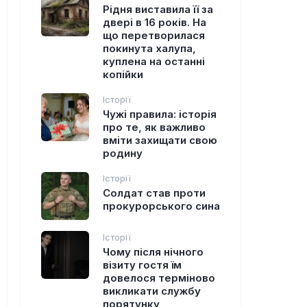
Рідня виставила її за
двері в 16 років. На
що перетворилася
покинута халупа,
куплена на останні
копійки
Історії
Чужі правила: історія
про те, як важливо
вміти захищати свою
родину
Історії
Солдат став проти
прокурорського сина
Історії
Чому після нічного
візиту гостя їм
довелося терміново
викликати службу
порятунку