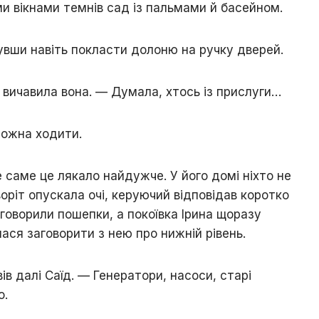
ми вікнами темнів сад із пальмами й басейном.
увши навіть покласти долоню на ручку дверей.
вичавила вона. — Думала, хтось із прислуги…
можна ходити.
е саме це лякало найдужче. У його домі ніхто не
оріт опускала очі, керуючий відповідав коротко
 говорили пошепки, а покоївка Ірина щоразу
ася заговорити з нею про нижній рівень.
ів далі Саїд. — Генератори, насоси, старі
о.