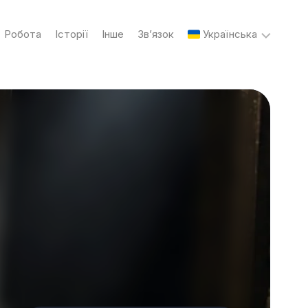
Робота
Історії
Інше
Зв’язок
Українська
English
Українська
Русский