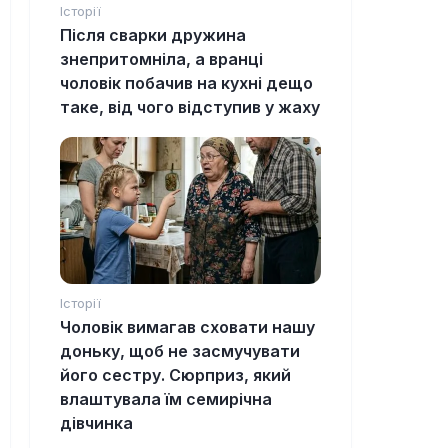
Історії
Після сварки дружина
знепритомніла, а вранці
чоловік побачив на кухні дещо
таке, від чого відступив у жаху
Історії
Чоловік вимагав сховати нашу
доньку, щоб не засмучувати
його сестру. Сюрприз, який
влаштувала їм семирічна
дівчинка