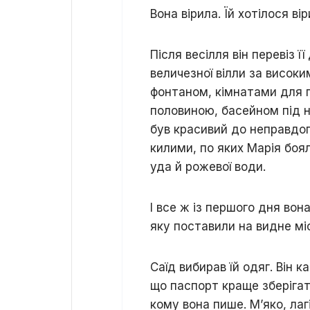
Вона вірила. Їй хотілося вір
Після весілля він перевіз ї
величезної вілли за висок
фонтаном, кімнатами для 
половиною, басейном під н
був красивий до неправдоп
килими, по яких Марія боял
уда й рожевої води.
І все ж із першого дня во
яку поставили на видне мі
Саїд вибирав їй одяг. Він к
що паспорт краще зберігати
кому вона пише. М’яко, лаг