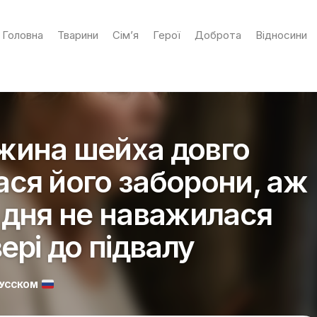
Головна
Тварини
Сім’я
Герої
Доброта
Відносини
жина шейха довго
ся його заборони, аж
 дня не наважилася
ері до підвалу
РУССКОМ