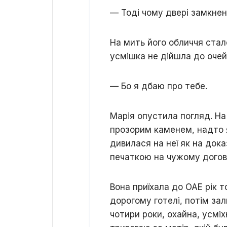
— Тоді чому двері замкнені
На мить його обличчя стал
усмішка не дійшла до очей
— Бо я дбаю про тебе.
Марія опустила погляд. На 
прозорим каменем, надто я
дивилася на неї як на док
печаткою на чужому догово
Вона приїхала до ОАЕ рік 
дорогому готелі, потім за
чотири роки, охайна, усмі