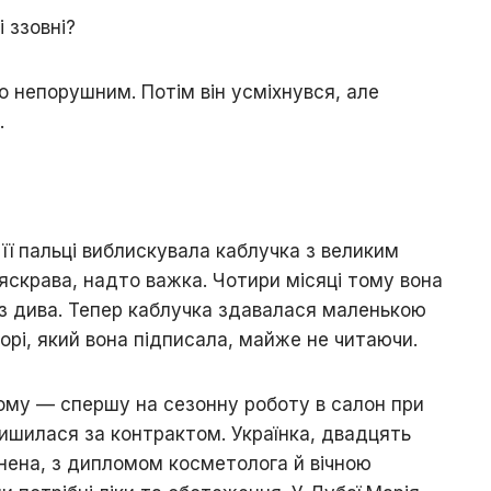
 ззовні?
о непорушним. Потім він усміхнувся, але
.
її пальці виблискувала каблучка з великим
скрава, надто важка. Чотири місяці тому вона
аз дива. Тепер каблучка здавалася маленькою
рі, який вона підписала, майже не читаючи.
тому — спершу на сезонну роботу в салон при
лишилася за контрактом. Українка, двадцять
хнена, з дипломом косметолога й вічною