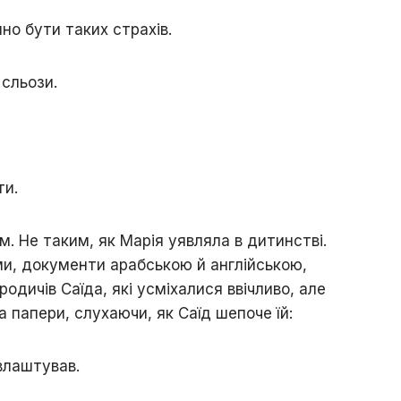
но бути таких страхів.
 сльози.
ти.
м. Не таким, як Марія уявляла в дитинстві.
ми, документи арабською й англійською,
родичів Саїда, які усміхалися ввічливо, але
 папери, слухаючи, як Саїд шепоче їй:
влаштував.