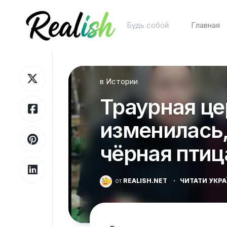
Перейти
к
Будь собой
Главная
содержанию
в
Истории
Траурная ц
изменилась,
чёрная птиц
от
REALISH.NET
·
ЧИТАТИ УКР