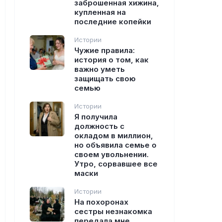
заброшенная хижина,
купленная на
последние копейки
Истории
Чужие правила:
история о том, как
важно уметь
защищать свою
семью
Истории
Я получила
должность с
окладом в миллион,
но объявила семье о
своем увольнении.
Утро, сорвавшее все
маски
Истории
На похоронах
сестры незнакомка
передала мне