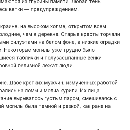
имаются из глубины памяти. Любая тень
реск ветки — предупреждением.
краине, на высоком холме, открытом всем
олоднее, чем в деревне. Старые кресты торчали
ыми силуэтами на белом фоне, а низкие оградки
м. Некоторые могилы уже трудно было
вшиеся таблички и полузасыпанные венки
 ровной белизной лежат люди.
не. Двое крепких мужчин, измученных работой
рались на ломы и молча курили. Их лица
хание вырывалось густым паром, смешиваясь с
й могилы была темной и резкой, как рана на