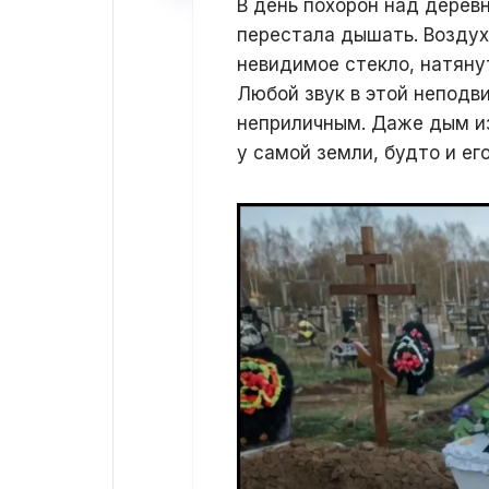
В день похорон над дерев
перестала дышать. Воздух
невидимое стекло, натяну
Любой звук в этой неподв
неприличным. Даже дым из
у самой земли, будто и ег