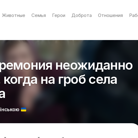
Животные
Семья
Герои
Доброта
Отношения
Раб
еремония неожиданно
 когда на гроб села
а
АЇНСЬКОЮ