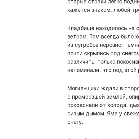
старые страхи легко подн
кажется знаком, любой т
Кладбище находилось на о
ветрам. Там всегда было х
из сугробов неровно, темн
почти скрылись под снего
различить, только покоси
напоминали, что под этой
Могильщики ждали в сторо
с промерзшей землей, опи
покраснели от холода, ды
сизым дымом. Яма у свеже
снегу.