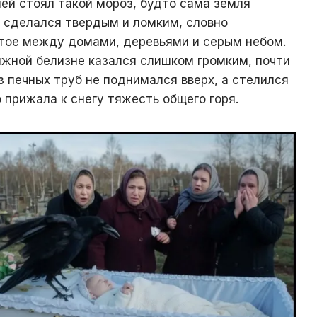
ней стоял такой мороз, будто сама земля
 сделался твердым и ломким, словно
тое между домами, деревьями и серым небом.
ижной белизне казался слишком громким, почти
 печных труб не поднимался вверх, а стелился
о прижала к снегу тяжесть общего горя.