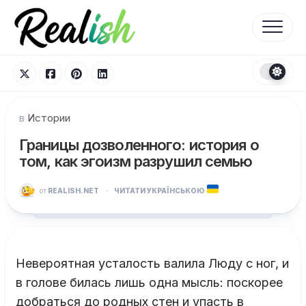
Перейти
к
содержанию
в
Истории
Границы дозволенного: история о
том, как эгоизм разрушил семью
от
REALISH.NET
·
ЧИТАТИ УКРАЇНСЬКОЮ
Невероятная усталость валила Люду с ног, и
в голове билась лишь одна мысль: поскорее
добраться до родных стен и упасть в