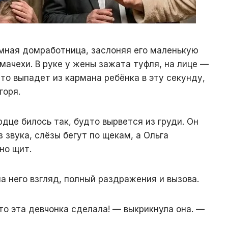
омная домработница, заслоняя его маленькую
мачехи. В руке у жены зажата туфля, на лице —
что выпадет из кармана ребёнка в эту секунду,
горя.
рдце билось так, будто вырвется из груди. Он
з звука, слёзы бегут по щекам, а Ольга
но щит.
на него взгляд, полный раздражения и вызова.
то эта девчонка сделала! — выкрикнула она. —