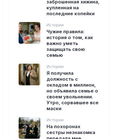
заброшенная хижина,
купленная на
последние копейки
Истории
Чужие правила:
история о том, как
важно уметь
защищать свою
семью
Истории
Я получила
должность с
окладом в миллион,
но объявила семье о
своем увольнении.
Утро, сорвавшее все
маски
Истории
На похоронах
сестры незнакомка
передала мне