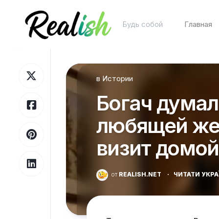
Перейти
к
Будь собой
Главная
содержанию
в
Истории
Богач думал,
любящей же
визит домой
от
REALISH.NET
·
ЧИТАТИ УКР