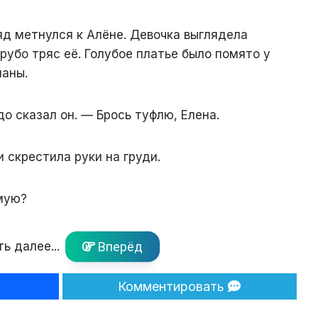
яд метнулся к Алёне. Девочка выглядела
грубо тряс её. Голубое платье было помято у
паны.
до сказал он. — Брось туфлю, Елена.
и скрестила руки на груди.
мую?
ь далее...
Вперёд
Комментировать