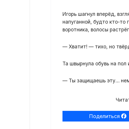
Игорь шагнул вперёд, взгл
напуганной, будто кто-то 
воротника, волосы растрё
— Хватит! — тихо, но твёр
Та швырнула обувь на пол 
— Ты защищаешь эту… не
Читат
Поделиться