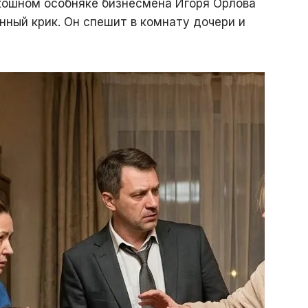
оскошном особняке бизнесмена Игоря Орлова
нный крик. Он спешит в комнату дочери и