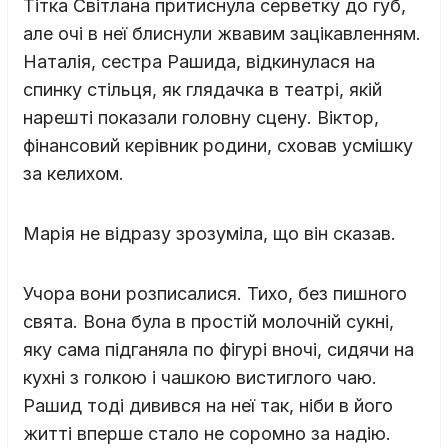
Тітка Світлана притиснула серветку до губ,
але очі в неї блиснули жвавим зацікавленням.
Наталія, сестра Рашида, відкинулася на
спинку стільця, як глядачка в театрі, якій
нарешті показали головну сцену. Віктор,
фінансовий керівник родини, сховав усмішку
за келихом.
Марія не відразу зрозуміла, що він сказав.
Учора вони розписалися. Тихо, без пишного
свята. Вона була в простій молочній сукні,
яку сама підганяла по фігурі вночі, сидячи на
кухні з голкою і чашкою вистиглого чаю.
Рашид тоді дивився на неї так, ніби в його
житті вперше стало не соромно за надію.