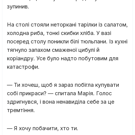
зупинив.
На столі стояли неторкані тарілки із салатом,
холодна риба, тонкі скибки хліба. У вазі
посеред столу поникли білі тюльпани. Із кухні
тягнуло запахом смаженої цибулі й
коріандру. Усе було надто побутовим для
катастрофи.
— Ти хочеш, щоб я зараз побігла купувати
собі прикраси? — спитала Марія. Голос
здригнувся, і вона ненавиділа себе за це
тремтіння.
— Я хочу побачити, хто ти.