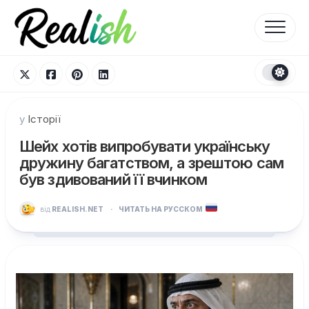
Перейти
до
вмісту
у
Історії
Шейх хотів випробувати українську
дружину багатством, а зрештою сам
був здивований її вчинком
від
REALISH.NET
·
ЧИТАТЬ НА РУССКОМ