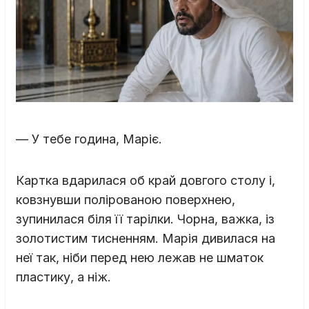
— У тебе година, Маріє.
Картка вдарилася об край довгого столу і,
ковзнувши полірованою поверхнею,
зупинилася біля її тарілки. Чорна, важка, із
золотистим тисненням. Марія дивилася на
неї так, ніби перед нею лежав не шматок
пластику, а ніж.