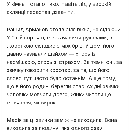
У кімнаті стало тихо. Навіть лід у високій
склянці перестав дзвеніти.
Рашид Арманов стояв біля вікна, не сідаючи.
У білій сорочці, із закачаними рукавами, з
жорсткою складкою між брів. У домі його
давно називали шейхом — хтось із
насмішкою, хтось зі страхом. За темні очі, за
звичку говорити коротко, за те, що його
слово тут часто було останнім. А ще тому,
що в його родині берегли старі східні звички:
чоловіки мовчали довго, жінки читали це
мовчання, як вирок.
Марія за ці звички заміж не виходила. Вона
виходила за людину, яка одного разу