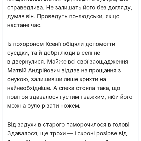
справедлива. Не залишать його без догляду,
думав він. Проведуть по-людськи, якщо
настане час.
Із похороном Ксенії обіцяли допомогти
сусідки, та й добрі люди в селі не
відвернулися. Майже всі свої заощадження
Матвій Андрійович віддав на прощання з
онукою, залишивши лише крихти на
найнеобхідніше. А спека стояла така, що
повітря здавалося густим і важким, ніби його
можна було різати ножем.
Від задухи в старого паморочилося в голові.
Здавалося, ще трохи — і скроні розірве від