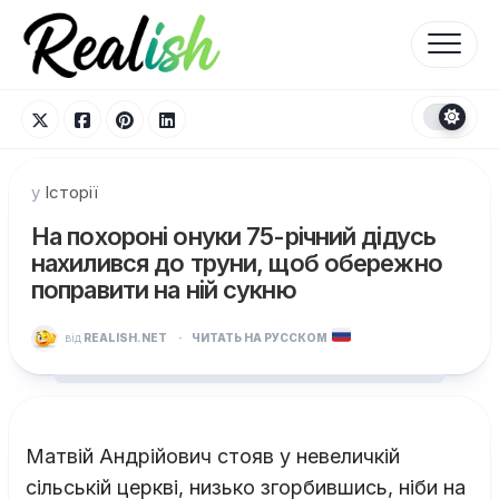
Перейти
до
вмісту
у
Історії
На похороні онуки 75-річний дідусь
нахилився до труни, щоб обережно
поправити на ній сукню
від
REALISH.NET
·
ЧИТАТЬ НА РУССКОМ
Матвій Андрійович стояв у невеличкій
сільській церкві, низько згорбившись, ніби на