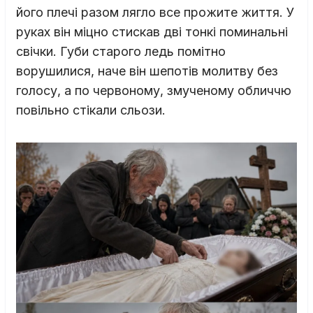
його плечі разом лягло все прожите життя. У
руках він міцно стискав дві тонкі поминальні
свічки. Губи старого ледь помітно
ворушилися, наче він шепотів молитву без
голосу, а по червоному, змученому обличчю
повільно стікали сльози.