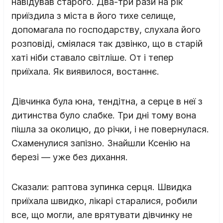
навідував старого. Два-три рази на рік
приїздила з міста в його тихе селище,
допомагала по господарству, слухала його
розповіді, сміялася так дзвінко, що в старій
хаті ніби ставало світліше. От і тепер
приїхала. Як виявилося, востаннє.
Дівчинка була юна, тендітна, а серце в неї з
дитинства було слабке. Три дні тому вона
пішла за околицю, до річки, і не повернулася.
Схаменулися запізно. Знайшли Ксенію на
березі — уже без дихання.
Сказали: раптова зупинка серця. Швидка
приїхала швидко, лікарі старалися, робили
все, що могли, але врятувати дівчинку не