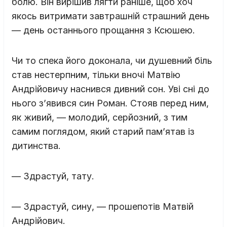
болю. Він вирішив лягти раніше, щоб хоч
якось витримати завтрашній страшний день
— день останнього прощання з Ксюшею.
Чи то спека його доконала, чи душевний біль
став нестерпним, тільки вночі Матвію
Андрійовичу наснився дивний сон. Уві сні до
нього з’явився син Роман. Стояв перед ним,
як живий, — молодий, серйозний, з тим
самим поглядом, який старий пам’ятав із
дитинства.
— Здрастуй, тату.
— Здрастуй, сину, — прошепотів Матвій
Андрійович.