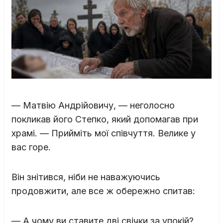
— Матвію Андрійовичу, — неголосно
покликав його Степко, який допомагав при
храмі. — Прийміть мої співчуття. Велике у
вас горе.
Він знітився, ніби не наважуючись
продовжити, але все ж обережно спитав:
— А чому ви ставите дві свічки за упокій?