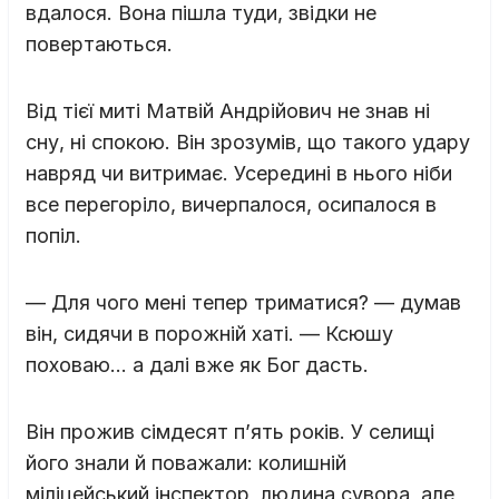
вдалося. Вона пішла туди, звідки не
повертаються.
Від тієї миті Матвій Андрійович не знав ні
сну, ні спокою. Він зрозумів, що такого удару
навряд чи витримає. Усередині в нього ніби
все перегоріло, вичерпалося, осипалося в
попіл.
— Для чого мені тепер триматися? — думав
він, сидячи в порожній хаті. — Ксюшу
поховаю… а далі вже як Бог дасть.
Він прожив сімдесят п’ять років. У селищі
його знали й поважали: колишній
міліцейський інспектор, людина сувора, але