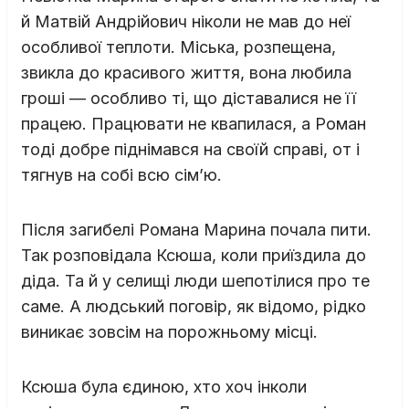
й Матвій Андрійович ніколи не мав до неї
особливої теплоти. Міська, розпещена,
звикла до красивого життя, вона любила
гроші — особливо ті, що діставалися не її
працею. Працювати не квапилася, а Роман
тоді добре піднімався на своїй справі, от і
тягнув на собі всю сім’ю.
Після загибелі Романа Марина почала пити.
Так розповідала Ксюша, коли приїздила до
діда. Та й у селищі люди шепотілися про те
саме. А людський поговір, як відомо, рідко
виникає зовсім на порожньому місці.
Ксюша була єдиною, хто хоч інколи