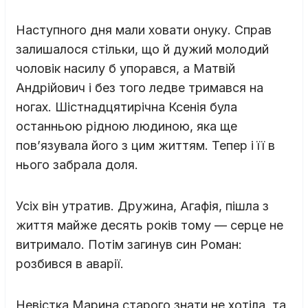
Наступного дня мали ховати онуку. Справ
залишалося стільки, що й дужий молодий
чоловік насилу б упорався, а Матвій
Андрійович і без того ледве тримався на
ногах. Шістнадцятирічна Ксенія була
останньою рідною людиною, яка ще
пов’язувала його з цим життям. Тепер і її в
нього забрала доля.
Усіх він утратив. Дружина, Агафія, пішла з
життя майже десять років тому — серце не
витримало. Потім загинув син Роман:
розбився в аварії.
Невістка Марина старого знати не хотіла, та