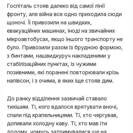
Госпіталь стояв далеко від самої лінії
фронту, але війна все одно приходила сюди
щоночі. Її привозили на швидких,
евакуаційних машинах, іноді на звичайних
мікроавтобусах, якщо іншого транспорту не
було. Привозили разом із брудною формою,
з бинтами, нашвидкуруч накладеними у
стабілізаційних пунктах, із чужими
позивними, які поранені повторювали крізь
напівсон, і з очима, в яких іще стояв дим.
До ранку відділення зазвичай ставало
тихішим. Ті, кого вдалося врятувати вночі,
спали під крапельницями. Ті, хто чергував,
допивали холодну каву. Ті, хто мав іти
додому, чомусь затримувалися ще на