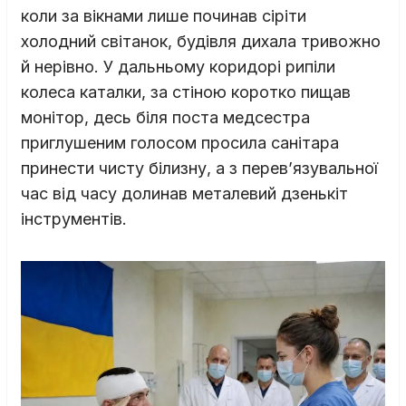
коли за вікнами лише починав сіріти
холодний світанок, будівля дихала тривожно
й нерівно. У дальньому коридорі рипіли
колеса каталки, за стіною коротко пищав
монітор, десь біля поста медсестра
приглушеним голосом просила санітара
принести чисту білизну, а з перев’язувальної
час від часу долинав металевий дзенькіт
інструментів.