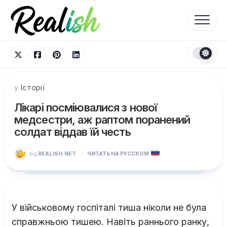
Перейти
до
вмісту
у
Історії
Лікарі посміювалися з нової
медсестри, аж раптом поранений
солдат віддав їй честь
від
REALISH.NET
·
ЧИТАТЬ НА РУССКОМ
У військовому госпіталі тиша ніколи не була
справжньою тишею. Навіть раннього ранку,