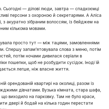
о. Сьогодні — ділові люди, завтра — спадкоємці
жливі персони з охороною й секретарями. А Аліса
і, з акуратно зібраним волоссям, із бейджем на
ченим кількома мовами.
вувала просто тут — між тацями, замовленнями
и. Спершу запам’ятовувала слова з меню, потім
остей, потім ночами дивилася серіали в
ки пошепки, щоб не розбудити сусідок. Іноді їй
ається легше, ніж власне життя.
ій орендованій квартирі на околиці, разом із
жджими дівчатами. Вузька кімната, стара шафа,
, що виходило на парковку. Там не було краси,
ити двері й бодай на кілька годин перестати