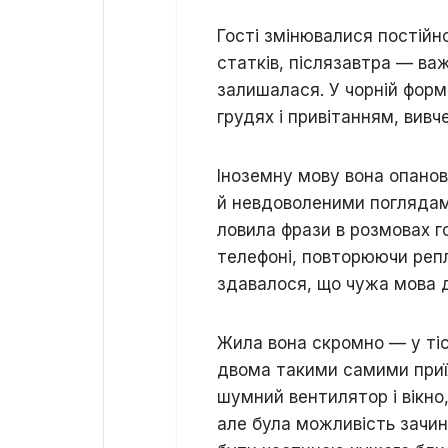
Гості змінювалися постійн
статків, післязавтра — ва
залишалася. У чорній форм
грудях і привітанням, вив
Іноземну мову вона опано
й невдоволеними поглядам
ловила фрази в розмовах г
телефоні, повторюючи реплі
здавалося, що чужа мова д
Жила вона скромно — у тісн
двома такими самими приї
шумний вентилятор і вікно
але була можливість зачин