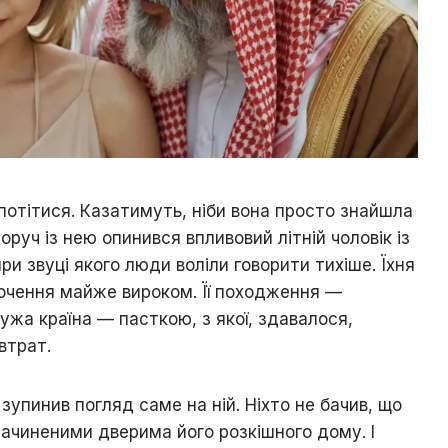
потітися. Казатимуть, ніби вона просто знайшла
поруч із нею опинився впливовий літній чоловік із
ри звуці якого люди воліли говорити тихіше. Їхня
оточення майже вироком. Її походження —
ужа країна — пасткою, з якої, здавалося,
втрат.
 зупинив погляд саме на ній. Ніхто не бачив, що
зачиненими дверима його розкішного дому. І