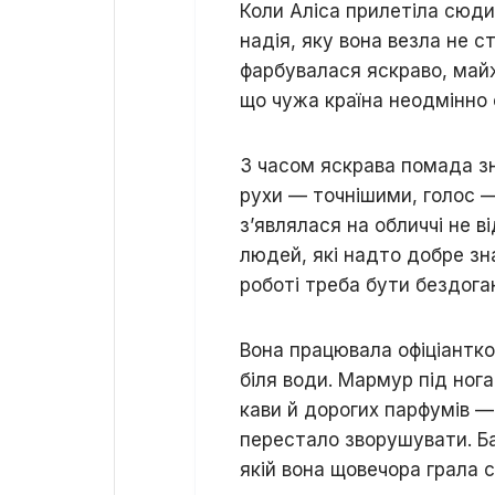
Коли Аліса прилетіла сюди,
надія, яку вона везла не с
фарбувалася яскраво, майж
що чужа країна неодмінно 
З часом яскрава помада зн
рухи — точнішими, голос —
з’являлася на обличчі не в
людей, які надто добре зн
роботі треба бути бездога
Вона працювала офіціантко
біля води. Мармур під нога
кави й дорогих парфумів 
перестало зворушувати. Ба
якій вона щовечора грала 