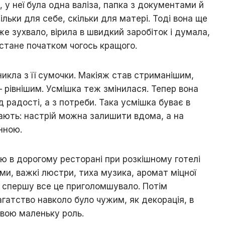
 у неї була одна валіза, папка з документами й
тільки для себе, скільки для матері. Тоді вона ще
е зухвало, вірила в швидкий заробіток і думала,
стане початком чогось кращого.
икла з її сумочки. Макіяж став стриманішим,
 рівнішим. Усмішка теж змінилася. Тепер вона
ід радості, а з потреби. Така усмішка буває в
ають: настрій можна залишити вдома, а на
нною.
ю в дорогому ресторані при розкішному готелі
ми, важкі люстри, тиха музика, аромат міцної
— спершу все це приголомшувало. Потім
гатство навколо було чужим, як декорація, в
свою маленьку роль.