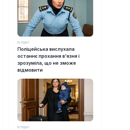
Історії
Поліцейська вислухала
останнє прохання в’язня і
зрозуміла, що не зможе
відмовити
Історії