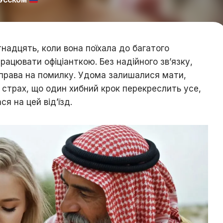
РУССКОМ
тнадцять, коли вона поїхала до багатого
рацювати офіціанткою. Без надійного зв’язку,
 права на помилку. Удома залишалися мати,
й страх, що один хибний крок перекреслить усе,
я на цей від’їзд.