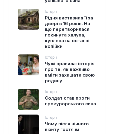
успішного сина
Історії
Рідня виставила її за
двері в 16 років. На
що перетворилася
покинута халупа,
куплена на останні
копійки
Історії
Чужі правила: історія
про те, як важливо
вміти захищати свою
родину
Історії
Солдат став проти
прокурорського сина
Історії
Чому після нічного
візиту гостя їм