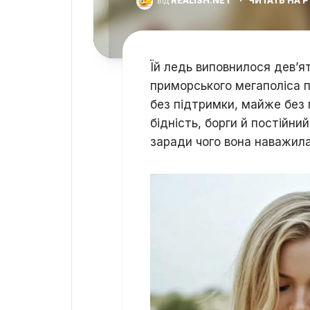
від
REALISH.NET
·
ЧИТАТЬ НА 
Їй ледь виповнилося дев’я
приморського мегаполіса п
без підтримки, майже без
бідність, борги й постійни
заради чого вона наважилас