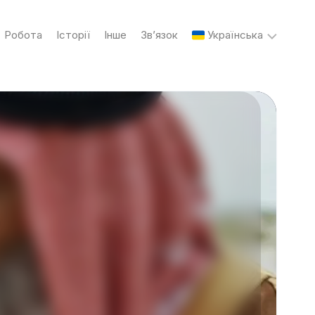
Робота
Історії
Інше
Зв’язок
Українська
English
Українська
Русский