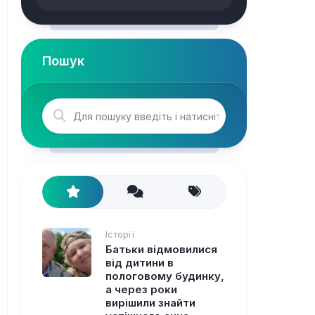
Пошук
Історії
Батьки відмовилися
від дитини в
пологовому будинку,
а через роки
вирішили знайти