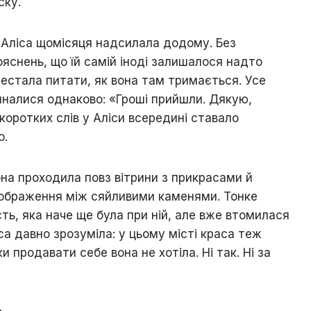
ску.
Аліса щомісяця надсилала додому. Без
ояснень, що їй самій іноді залишалося надто
естала питати, як вона там тримається. Усе
иналися однаково: «Гроші прийшли. Дякую,
 коротких слів у Аліси всередині ставало
о.
она проходила повз вітрини з прикрасами й
дображення між сяйливими каменями. Тонке
ість, яка наче ще була при ній, але вже втомилася
са давно зрозуміла: у цьому місті краса теж
 продавати себе вона не хотіла. Ні так. Ні за