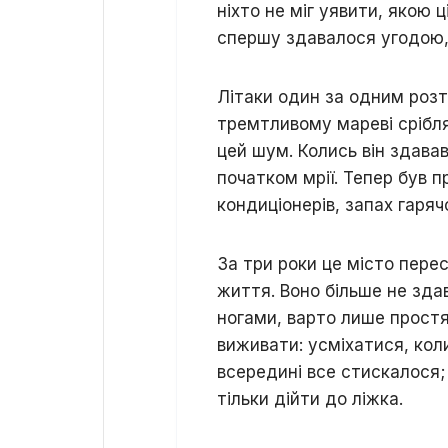
ніхто не міг уявити, якою 
спершу здавалося угодою,
Літаки один за одним роз
тремтливому мареві срібляс
цей шум. Колись він здавав
початком мрії. Тепер був 
кондиціонерів, запах гаряч
За три роки це місто пере
життя. Воно більше не зда
ногами, варто лише простя
виживати: усміхатися, кол
всередині все стискалося;
тільки дійти до ліжка.