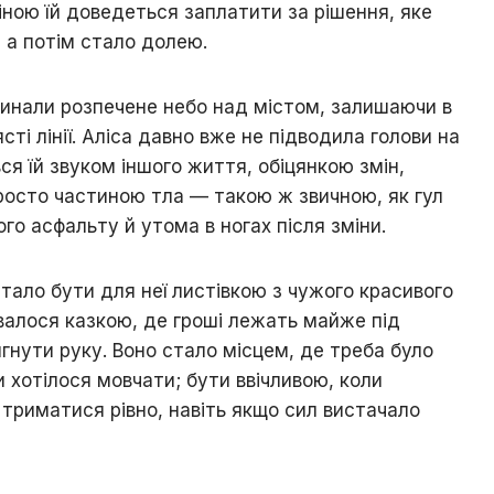
ціною їй доведеться заплатити за рішення, яке
 а потім стало долею.
тинали розпечене небо над містом, залишаючи в
ті лінії. Аліса давно вже не підводила голови на
ся їй звуком іншого життя, обіцянкою змін,
просто частиною тла — такою ж звичною, як гул
ого асфальту й утома в ногах після зміни.
стало бути для неї листівкою з чужого красивого
валося казкою, де гроші лежать майже під
гнути руку. Воно стало місцем, де треба було
и хотілося мовчати; бути ввічливою, коли
 триматися рівно, навіть якщо сил вистачало