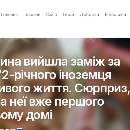
Головна
Тварини
Сім’я
Герої
Доброта
Відносини
чина вийшла заміж за
2-річного іноземця
ивого життя. Сюрприз,
на неї вже першого
вому домі