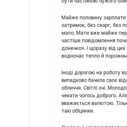
бути частиною чужого бли
Майже половину зарплати 
затримок, без скарг, без п
мало. Мати вже майже пер
частіше повідомлення поч
донечко». І щоразу від цих
водночас тепло й порожнь
Іноді дорогою на роботу в
випадково бачила своє ві
обличчя. Світлі очі. Молод
чекати чогось доброго. Алі
вважається валютою. Тільки
такі обіцянки.