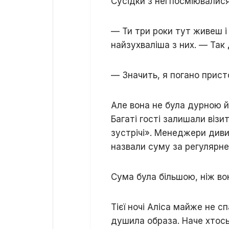
Сусідки з неї посміювалися
— Ти три роки тут живеш і 
найзухваліша з них. — Так
— Значить, я погано прист
Але вона не була дурною й 
Багаті гості залишали візи
зустрічі». Менеджери диви
назвали суму за регулярне
Сума була більшою, ніж вон
Тієї ночі Аліса майже не сп
душила образа. Наче хтось 